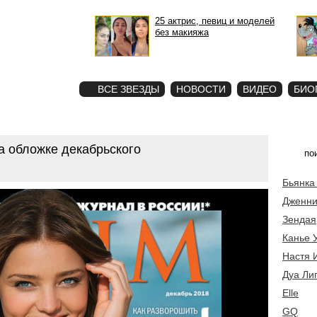
25 актрис, певиц и моделей
без макияжа
STAR
ФОТО
ВСЕ ЗВЕЗДЫ
НОВОСТИ
ВИДЕО
БИО
а обложке декабрьского
Бьянка
Дженни
Зендая
Канье 
Настя 
Дуа Ли
Elle
GQ