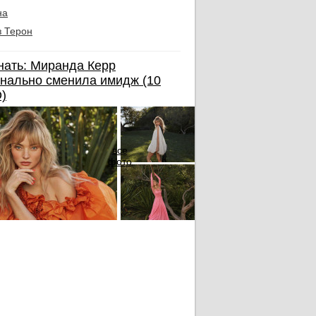
на
 Терон
нать: Миранда Керр
нально сменила имидж (10
)
все
фото