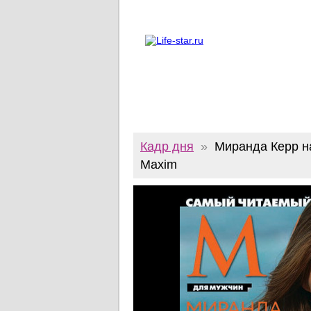
О проекте
Реклама
Twitter
Кадр дня
»
Миранда Керр н
Maxim