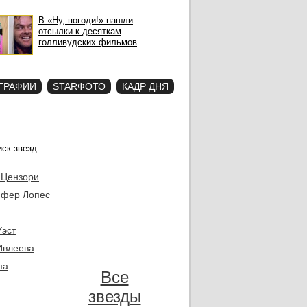
В «Ну, погоди!» нашли
отсылки к десяткам
голливудских фильмов
ГРАФИИ
STARФОТО
КАДР ДНЯ
 Цензори
фер Лопес
Уэст
Ивлеева
па
Все
звезды