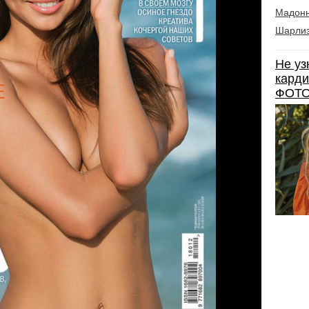
Мадон
Шарлиз
Не уз
карди
ФОТО