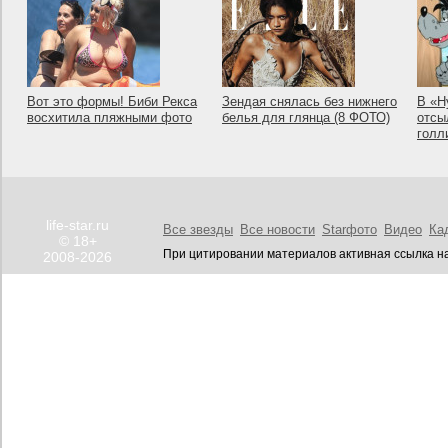
Вот это формы! Биби Рекса
Зендая снялась без нижнего
В «Н
восхитила пляжными фото
белья для глянца (8 ФОТО)
отсы
голл
life-star.ru
Все звезды
Все новости
Starфото
Видео
Ка
© 18+
При цитировании материалов активная ссылка на
2008-2026