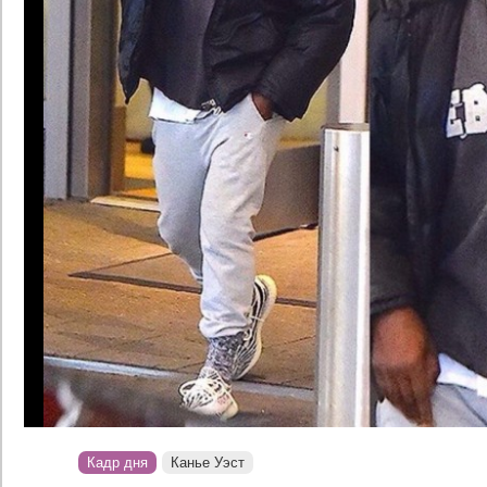
Кадр дня
Канье Уэст