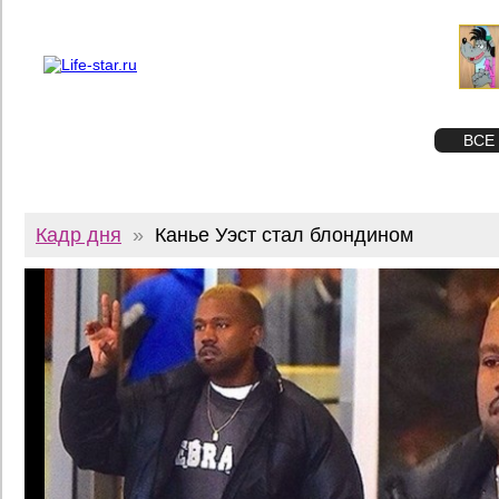
О проекте
Реклама
Twitter
STAR
ФОТО
ВСЕ
Кадр дня
»
Канье Уэст стал блондином