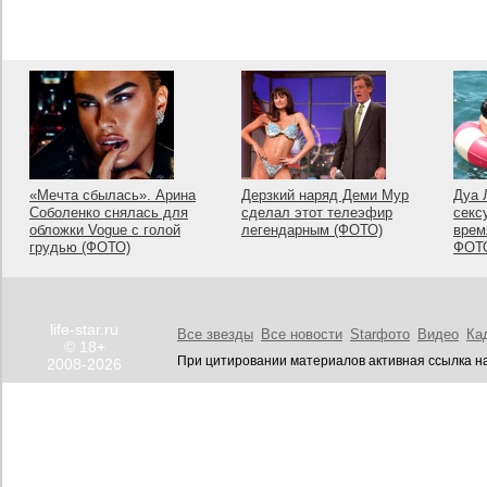
«Мечта сбылась». Арина
Дерзкий наряд Деми Мур
Дуа 
Соболенко снялась для
сделал этот телеэфир
секс
обложки Vogue с голой
легендарным (ФОТО)
врем
грудью (ФОТО)
ФОТ
life-star.ru
Все звезды
Все новости
Starфото
Видео
Ка
© 18+
При цитировании материалов активная ссылка на
2008-2026