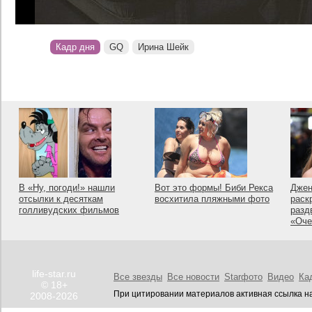
Кадр дня
GQ
Ирина Шейк
В «Ну, погоди!» нашли
Вот это формы! Биби Рекса
Джен
отсылки к десяткам
восхитила пляжными фото
раск
голливудских фильмов
разд
«Оче
life-star.ru
Все звезды
Все новости
Starфото
Видео
Ка
© 18+
При цитировании материалов активная ссылка на
2008-2026