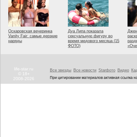
Оскаровская вечеринка
Дуа Липа показала
Джен
Vanity Fair: самые дерзкие
сексуальную фигуру во
раск
наряды
время медового месяца (15
разд
ФОТО)
«Оче
life-star.ru
Все звезды
Все новости
Starфото
Видео
Ка
© 18+
При цитировании материалов активная ссылка на
2008-2026