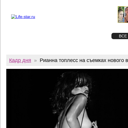
О проекте
Реклама
Twitter
STAR
ФОТО
ВСЕ
Кадр дня
»
Рианна топлесс на съемках нового 