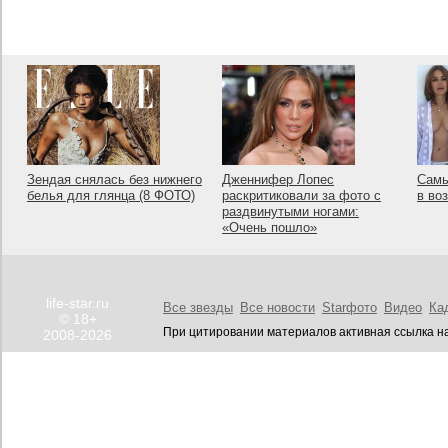
Зендая снялась без нижнего
Дженнифер Лопес
Самы
белья для глянца (8 ФОТО)
раскритиковали за фото с
в во
раздвинутыми ногами:
«Очень пошло»
life-star.ru
Все звезды
Все новости
Starфото
Видео
Ка
© 18+
При цитировании материалов активная ссылка на
2008-2026