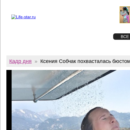
О проекте
Реклама
Twitter
STAR
ФОТО
ВСЕ
Кадр дня
»
Ксения Собчак похвасталась бюсто