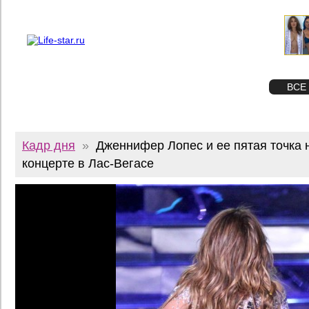
О проекте
Реклама
Twitter
STAR
ФОТО
ВСЕ
Кадр дня
»
Дженнифер Лопес и ее пятая точка 
концерте в Лас-Вегасе