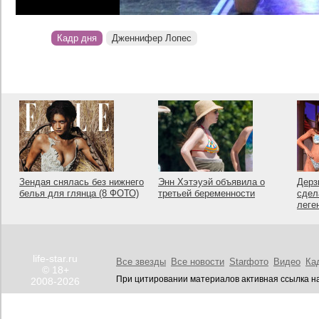
Кадр дня
Дженнифер Лопес
Зендая снялась без нижнего
Энн Хэтэуэй объявила о
Дерз
белья для глянца (8 ФОТО)
третьей беременности
сдел
леге
life-star.ru
Все звезды
Все новости
Starфото
Видео
Ка
© 18+
При цитировании материалов активная ссылка на
2008-2026