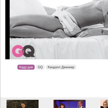
Кадр дня
GQ
Кендалл Дженнер