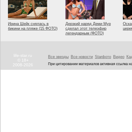
Ирина Шейк снялась в
Дерзкий наряд Деми Мур
Оска
бикини на пляже (15 ФОТО)
сделал этот телеэфир
цере
легендарным (ФОТО)
life-star.ru
Все звезды
Все новости
Starфото
Видео
Ка
© 18+
При цитировании материалов активная ссылка на
2008-2026