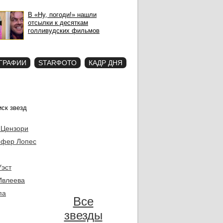
В «Ну, погоди!» нашли
отсылки к десяткам
голливудских фильмов
ГРАФИИ
STARФОТО
КАДР ДНЯ
 Цензори
фер Лопес
Уэст
Ивлеева
па
Все
звезды