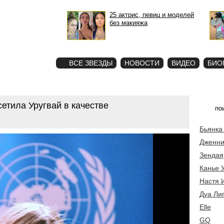
25 актрис, певиц и моделей
без макияжа
STAR
ФОТО
ВСЕ ЗВЕЗДЫ
НОВОСТИ
ВИДЕО
БИО
етила Уругвай в качестве
Бьянка
Дженни
Зендая
Канье 
Настя 
Дуа Ли
Elle
GQ