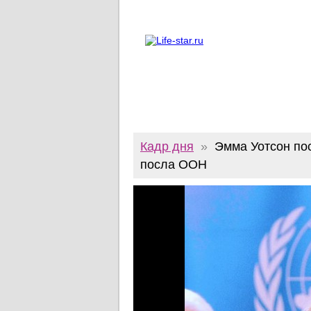
О проекте
Реклама
Twitter
Кадр дня
»
Эмма Уотсон пос
посла ООН