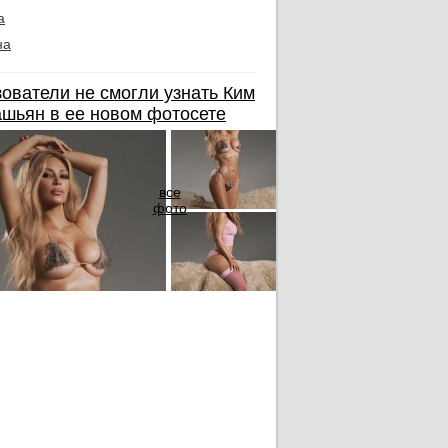
а
на
ователи не смогли узнать Ким
шьян в ее новом фотосете
все
фото