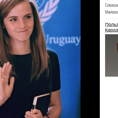
Глюкоз
Мадон
Польз
Карда