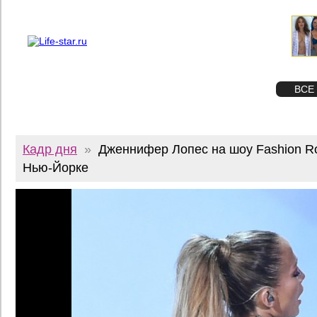
О проекте
Реклама
Twitter
STAR
ФОТО
ВСЕ
Кадр дня
»
Дженнифер Лопес на шоу Fashion R
Нью-Йорке