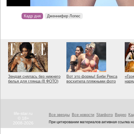
Кадр дня
Дженнифер Лопес
Зендая снялась без нижнего
Вот это формы! Биби Рекса
«Грэ
белья для глянца (8 ФОТО)
восхитила пляжными фото
наря
life-star.ru
Все звезды
Все новости
Starфото
Видео
Ка
© 18+
При цитировании материалов активная ссылка на
2008-2026