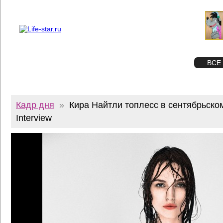
О проекте
Реклама
Twitter
STAR
ФОТО
ВСЕ
Кадр дня
»
Кира Найтли топлесс в сентябрьско
Interview