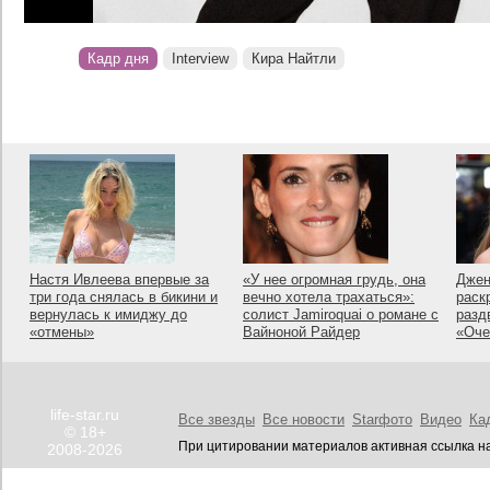
Кадр дня
Interview
Кира Найтли
Настя Ивлеева впервые за
«У нее огромная грудь, она
Джен
три года снялась в бикини и
вечно хотела трахаться»:
раск
вернулась к имиджу до
солист Jamiroquai о романе с
разд
«отмены»
Вайноной Райдер
«Оче
life-star.ru
Все звезды
Все новости
Starфото
Видео
Ка
© 18+
При цитировании материалов активная ссылка на
2008-2026