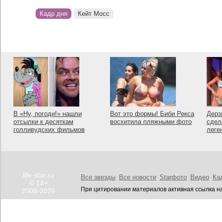
Кадр дня
Кейт Мосс
В «Ну, погоди!» нашли
Вот это формы! Биби Рекса
Дерз
отсылки к десяткам
восхитила пляжными фото
сдел
голливудских фильмов
леге
life-star.ru
Все звезды
Все новости
Starфото
Видео
Ка
© 18+
При цитировании материалов активная ссылка на
2008-2026