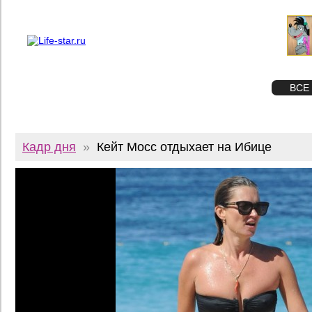
О проекте
Реклама
Twitter
STAR
ФОТО
ВСЕ
Кадр дня
»
Кейт Мосс отдыхает на Ибице