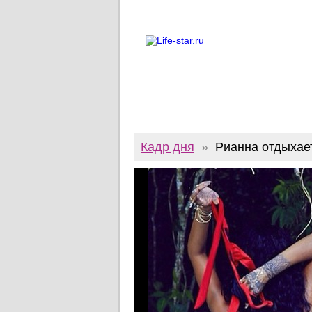
О проекте
Реклама
Twitter
Кадр дня
»
Рианна отдыхает