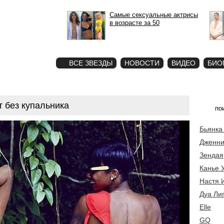
Самые сексуальные актрисы
в возрасте за 50
STAR
ФОТО
ВСЕ ЗВЕЗДЫ
НОВОСТИ
ВИДЕО
БИО
 без купальника
Бьянка
Дженни
Зендая
Канье 
Настя 
Дуа Ли
Elle
GQ