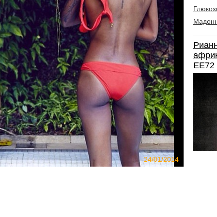
Глюкоз
Мадон
Рианн
африк
EE72
24/01/2014