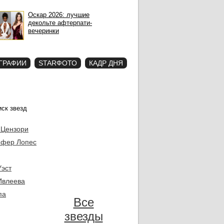
Оскар 2026: лучшие
декольте афтерпати-
вечеринки
ГРАФИИ
STARФОТО
КАДР ДНЯ
 Цензори
фер Лопес
Уэст
Ивлеева
па
Все
звезды