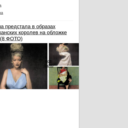
а
на
а предстала в образах
анских королев на обложке
 (8 ФОТО)
все
фото