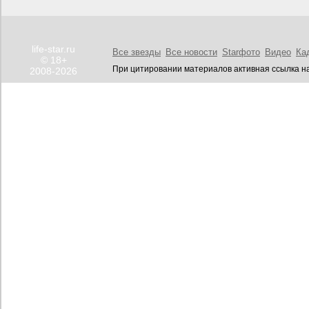
life-star.ru
Все звезды
Все новости
Starфото
Видео
Ка
© 18+
При цитировании материалов активная ссылка на
2008-2026