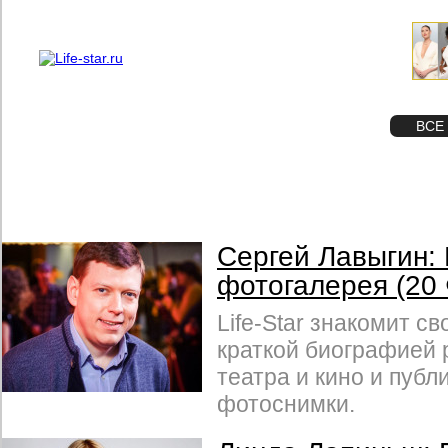
О проекте
Реклама
STAR
ФОТО
ВСЕ
Сергей Лавыгин:
фотогалерея (20
Life-Star знакомит св
краткой биографией 
театра и кино и публи
фотоснимки.