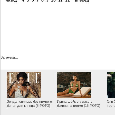
назад
4
5
6
7
8
9
10
11
12
вперед
Загрузка...
Зендая снялась без нижнего
Ирина Шейк снялась в
Энн 
белья для глянца (8 ФОТО)
бикини на пляже (15 ФОТО)
трет