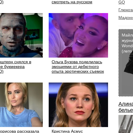
О)
смотреть на русском
GQ
Глюкоз
Мадон
Майл
журн
Wond
(лето
штерн снялся в
Ольга Бузова поделилась
е букмекера
эмоциями от дебютного
О)
опыта эротических съемок
Алина
белье
орисова рассказала
Кристина Асмус