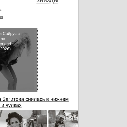
а
на
и Сайрус в
але
erland
Кадр
 2026)
дня
 Загитова снялась в нижнем
 и чулках