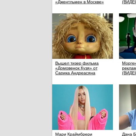
«Джентльмен в Москве»
(ВИДЕ
Вышел тизер фильма
Морген
«Домовенок Кузя» от
реклам
Сарика Андреасяна
(ВИДЕ
Мари Краймбрери
Дана Б