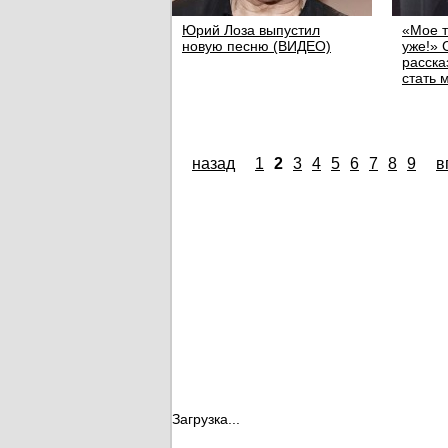
Юрий Лоза выпустил
«Мое т
новую песню (ВИДЕО)
уже!» 
расска
стать 
назад
1
2
3
4
5
6
7
8
9
в
Загрузка...