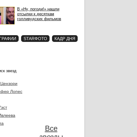
В «Ну, погоди!» нашли
отсылки к десяткам
голливудских фильмов
ГРАФИИ
STARФОТО
КАДР ДНЯ
 Цензори
фер Лопес
Уэст
Ивлеева
па
Все
звезды