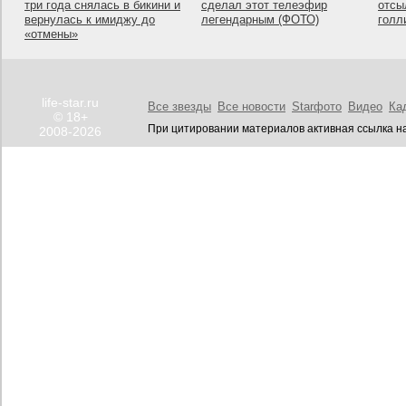
три года снялась в бикини и
сделал этот телеэфир
отсы
вернулась к имиджу до
легендарным (ФОТО)
голл
«отмены»
life-star.ru
Все звезды
Все новости
Starфото
Видео
Ка
© 18+
При цитировании материалов активная ссылка на
2008-2026