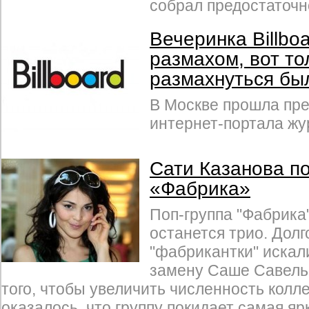
собрал предостаточн
Вечеринка Billbo
размахом, вот то
размахнуться бы
В Москве прошла пр
интернет-портала жур
Сати Казанова по
«Фабрика»
Поп-группа "Фабрика"
останется трио. Долг
"фабрикантки" искали
замену Саше Савелье
того, чтобы увеличить численность колле
оказалось, что группу покидает самая яр