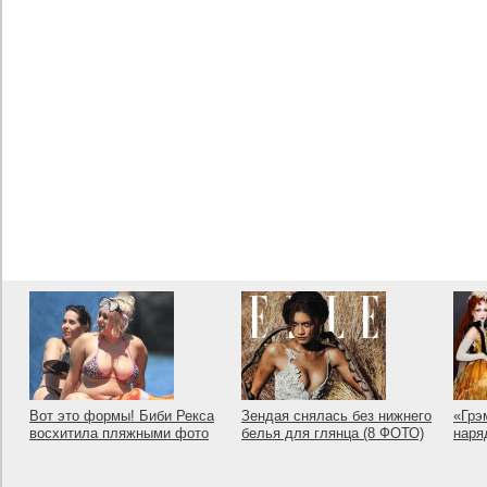
Вот это формы! Биби Рекса
Зендая снялась без нижнего
«Грэ
восхитила пляжными фото
белья для глянца (8 ФОТО)
наря