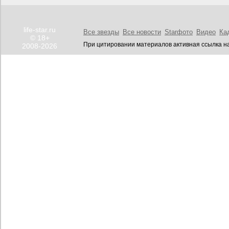
life-star.ru
Все звезды
Все новости
Starфото
Видео
Ка
© 18+
При цитировании материалов активная ссылка на
2008-2026