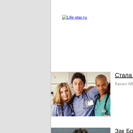
О проекте
Реклама
Стала
Канал AB
Зак Б