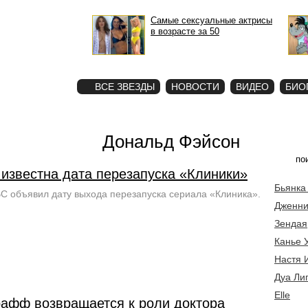
Самые сексуальные актрисы
в возрасте за 50
STAR
ФОТО
ВСЕ ЗВЕЗДЫ
НОВОСТИ
ВИДЕО
БИО
Дональд Фэйсон
 известна дата перезапуска «Клиники»
Бьянка
C объявил дату выхода перезапуска сериала «Клиника».
Дженни
Зендая
Канье 
Настя 
Дуа Ли
Elle
рафф возвращается к роли доктора