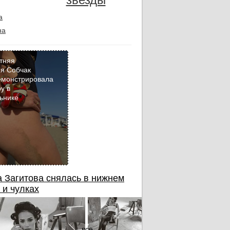
а
на
тняя
я Собчак
емонстрировала
Кадр
у в
дня
ьнике
 Загитова снялась в нижнем
 и чулках
все