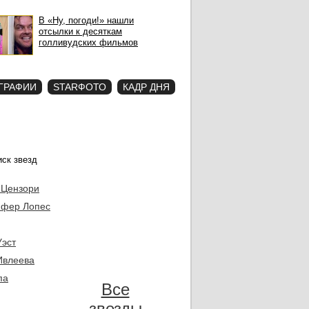
В «Ну, погоди!» нашли
отсылки к десяткам
голливудских фильмов
ГРАФИИ
STARФОТО
КАДР ДНЯ
 Цензори
фер Лопес
Уэст
Ивлеева
па
Все
звезды