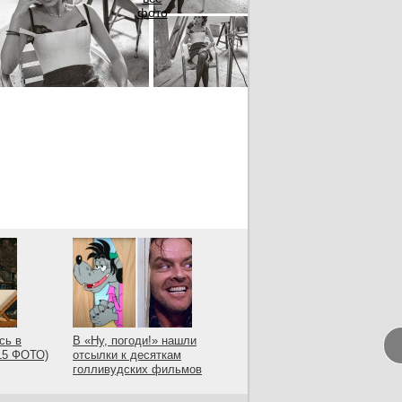
фото
сь в
В «Ну, погоди!» нашли
(15 ФОТО)
отсылки к десяткам
голливудских фильмов