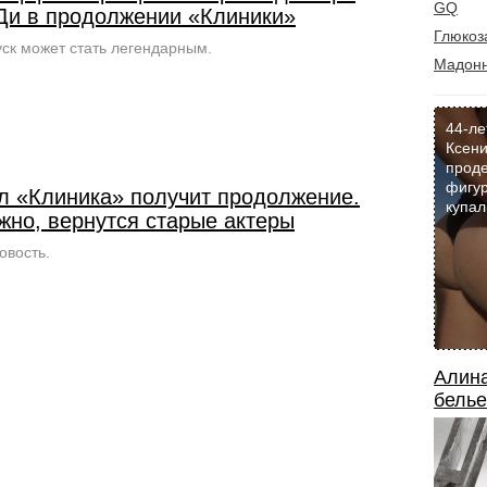
GQ
Ди в продолжении «Клиники»
Глюкоз
ск может стать легендарным.
Мадон
44-ле
Ксени
прод
фигур
л «Клиника» получит продолжение.
купал
жно, вернутся старые актеры
овость.
Алина
белье