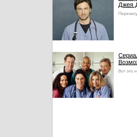
Джея 
Перезапу
Сериа
Возмо
Вот это н