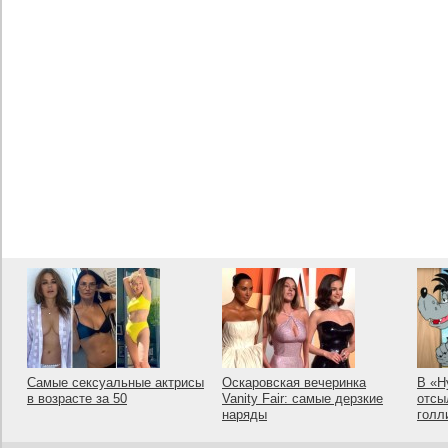
Самые сексуальные актрисы
Оскаровская вечеринка
В «Н
в возрасте за 50
Vanity Fair: самые дерзкие
отсы
наряды
голл