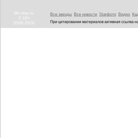
life-star.ru
Все звезды
Все новости
Starфото
Видео
Ка
© 18+
При цитировании материалов активная ссылка на
2008-2026