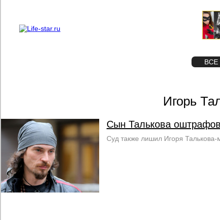
О проекте
Реклама
STAR
ФОТО
ВСЕ
Игорь Та
Сын Талькова оштрафов
Суд также лишил Игоря Талькова-