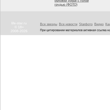
обложки Vogue с голой
грудью (ФОТО)
life-star.ru
Все звезды
Все новости
Starфото
Видео
Ка
© 18+
При цитировании материалов активная ссылка на
2008-2026