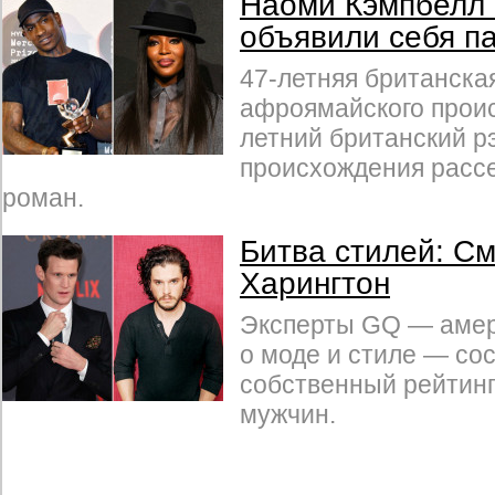
Наоми Кэмпбелл 
объявили себя п
47-летняя британска
афроямайского проис
летний британский р
происхождения расс
роман.
Битва стилей: См
Харингтон
Эксперты GQ — амер
о моде и стиле — со
собственный рейтинг
мужчин.