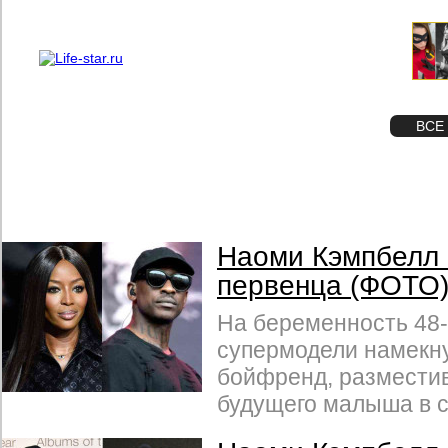
О проекте
Реклама
STAR
ФОТО
ВСЕ
Наоми Кэмпбелл 
первенца (ФОТО
На беременность 48
супермодели намекну
бойфренд, размести
будущего малыша в с