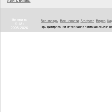
«Очень пошло»
life-star.ru
Все звезды
Все новости
Starфото
Видео
Ка
© 18+
При цитировании материалов активная ссылка на
2008-2026