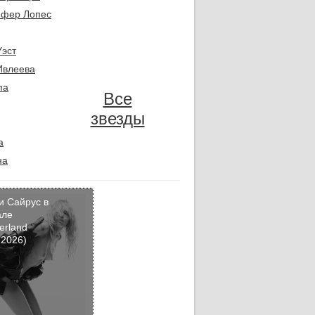
фер Лопес
Уэст
Ивлеева
па
Все
звезды
а
на
и Сайрус в
але
erland
Кадр
 2026)
дня