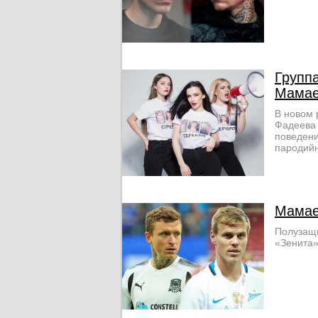
Групп
Мамае
В новом 
Фадеева 
поведени
пародийн
Мамае
Полузащи
«Зенита»