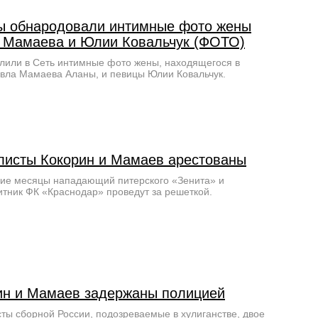
ы обнародовали интимные фото жены
 Мамаева и Юлии Ковальчук (ФОТО)
лили в Сеть интимные фото жены, находящегося в
ла Мамаева Аланы, и певицы Юлии Ковальчук.
листы Кокорин и Мамаев арестованы
ие месяцы нападающий питерского «Зенита» и
тник ФК «Краснодар» проведут за решеткой.
ин и Мамаев задержаны полицией
ты сборной России, подозреваемые в хулиганстве, двое