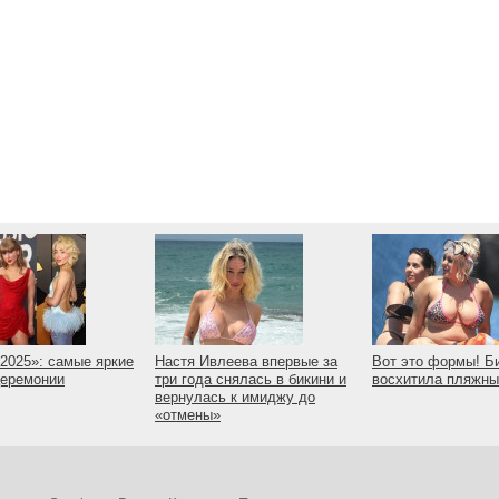
2025»: самые яркие
Настя Ивлеева впервые за
Вот это формы! Б
церемонии
три года снялась в бикини и
восхитила пляжн
вернулась к имиджу до
«отмены»