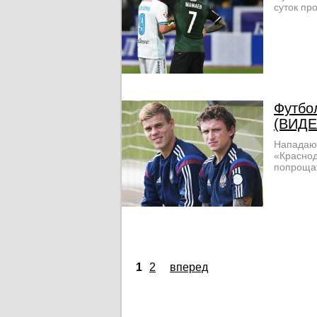
суток пр
Футбо
(ВИДЕ
Нападающ
«Краснод
попрощат
1
2
вперед