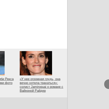
иби Рекса
«У нее огромная грудь, она
ыми фото
вечно хотела трахаться»:
солист Jamiroquai о романе с
Вайноной Райдер