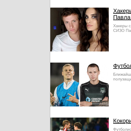
Хакер
Павла
Хакеры с
СИЗО Пав
Футбо
Ближайш
полузащи
Кокор
Футболис