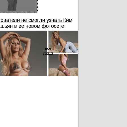
ователи не смогли узнать Ким
шьян в ее новом фотосете
все
фото