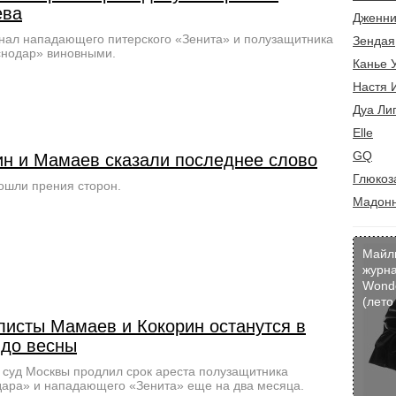
ева
Дженни
нал нападающего питерского «Зенита» и полузащитника
Зендая
снодар» виновными.
Канье 
Настя 
Дуа Ли
Elle
GQ
ин и Мамаев сказали последнее слово
Глюкоз
ошли прения сторон.
Мадон
Майл
журн
Wond
(лето
листы Мамаев и Кокорин останутся в
до весны
 суд Москвы продлил срок ареста полузащитника
ара» и нападающего «Зенита» еще на два месяца.