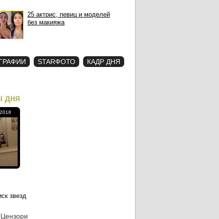
25 актрис, певиц и моделей
без макияжа
ГРАФИИ
STARФОТО
КАДР ДНЯ
ы дня
/2018
 Цензори