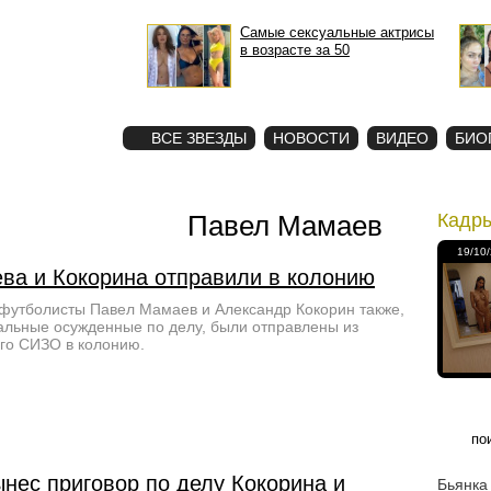
Самые сексуальные актрисы
в возрасте за 50
STAR
ФОТО
ВСЕ ЗВЕЗДЫ
НОВОСТИ
ВИДЕО
БИО
Павел Мамаев
Кадр
19/10
ва и Кокорина отправили в колонию
футболисты Павел Мамаев и Александр Кокорин также,
тальные осужденные по делу, были отправлены из
го СИЗО в колонию.
нес приговор по делу Кокорина и
Бьянка