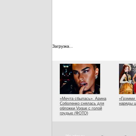
Загрузка...
«Мечта сбылась». Арина
«Грэмми 
Соболенко снялась для
наряды 
обложки Vogue с голой
грудью (ФОТО)