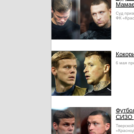
Мама
Суд приз
ФК «Кра
Кокор
6 мая пр
Футбо
СИЗО 
Тверской
«Краснод