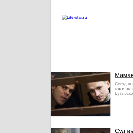
О проекте
Реклама
Мамае
Сегодня 
как и ос
Бутырско
Суд вы