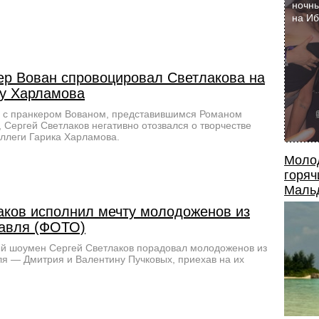
ночны
на И
ер Вован спровоцировал Светлакова на
ку Харламова
 с пранкером Вованом, представившимся Романом
 Сергей Светлаков негативно отозвался о творчестве
оллеги Гарика Харламова.
Моло
горяч
Маль
аков исполнил мечту молодоженов из
авля (ФОТО)
й шоумен Сергей Светлаков порадовал молодоженов из
я — Дмитрия и Валентину Пучковых, приехав на их