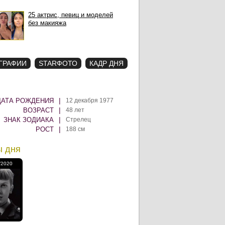
25 актрис, певиц и моделей
без макияжа
ГРАФИИ
STARФОТО
КАДР ДНЯ
|
ДАТА РОЖДЕНИЯ
12 декабря 1977
|
ВОЗРАСТ
48 лет
|
ЗНАК ЗОДИАКА
Стрелец
|
РОСТ
188 см
ы дня
/2020