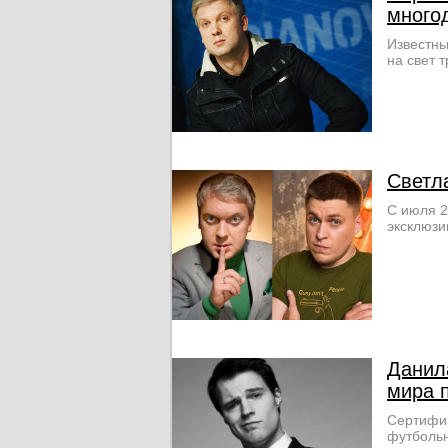
много
Известны
на свет 
Светл
С июля 2
эксклюзи
Данил
мира 
Сертифик
футбольн