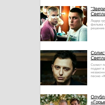
"Звери
Светл
Лидер гр
фильма «
решение 
Солист
Светл
Солист п
подает в
незаконн
песню «
Опубл
«Горьк