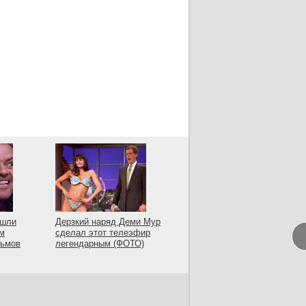
ашли
Дерзкий наряд Деми Мур
ам
сделал этот телеэфир
льмов
легендарным (ФОТО)