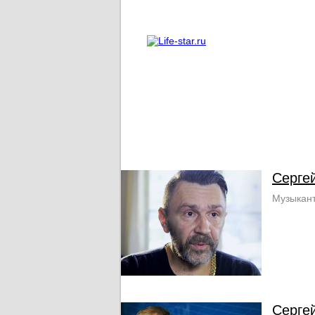
О проекте
Реклама
Серге
Музыкант
Серге