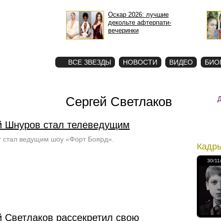
Оскар 2026: лучшие
декольте афтерпати-
вечеринки
STAR
ФОТО
ВСЕ ЗВЕЗДЫ
НОВОСТИ
ВИДЕО
БИО
Сергей Светлаков
й Шнуров стал телеведущим
 стал ведущим шоу «Форт Боярд».
Кадр
30/11
й Светлаков рассекретил свою