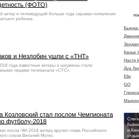
детность (ФОТО)
й актер и телеведущий больше года скрывал появление
третьего ребенка.
Бьянка
Дженни
Зендая
Канье 
аков и Незлобин ушли с «ТНТ»
Настя 
018 года известные актеры и шоумены стали
Дуа Ли
вными лицами телеканала «СТС».
Elle
GQ
Глюкоз
Мадон
а Козловский стал послом Чемпионата
Слегк
по футболу-2018
Бьянк
и Кан
ат посла ЧМ-2018 актеру вручил глава Российского
ого союза Виталий Мутко.
отдых