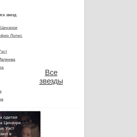
 Цензори
фер Лопес
Уэст
Ивлеева
па
Все
звезды
а
на
а одетая
а Цензори
ье Уэст
Кадр
ают в
дня