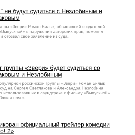
" не будут судиться с Незлобиным и
аковым
уппы «Звери» Роман Билык, обвинивший создателей
Выпускной» в нарушении авторских прав, поменял
и отозвал свое заявление из суда.
 группы «Звери» будет судиться со
аковым и Незлобиным
опулярной российской группы «Звери» Роман Билык
 суд на Сергея Светлакова и Александра Незлобина,
о использовавших в саундтреке к фильму «Выпускной»
Южная ночь».
икован официальный трейлер комедии
о! 2»