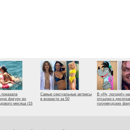
 показала
Самые сексуальные актрисы
В «Ну, погоди!» н
ную фигуру во
в возрасте за 50
отсылки к десятк
дового месяца (15
голливудских фи