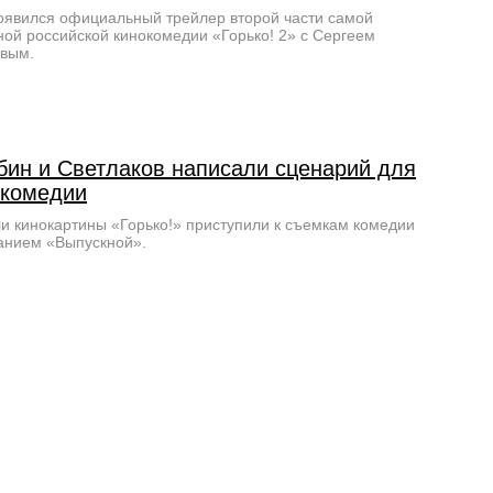
оявился официальный трейлер второй части самой
ой российской кинокомедии «Горько! 2» с Сергеем
овым.
бин и Светлаков написали сценарий для
 комедии
и кинокартины «Горько!» приступили к съемкам комедии
анием «Выпускной».