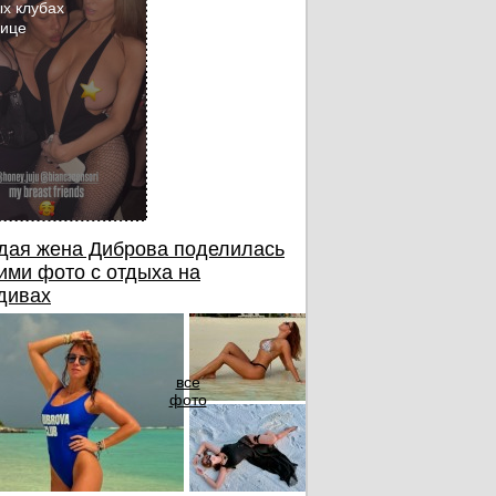
х клубах
бице
дая жена Диброва поделилась
ими фото с отдыха на
дивах
все
фото