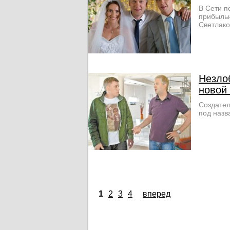
В Сети п
прибыльн
Светлак
Незло
новой
Создател
под назв
1
2
3
4
вперед