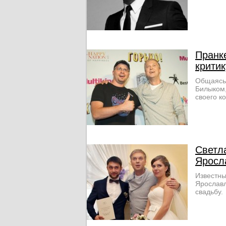
Пранк
крити
Общаясь
Билыком,
своего к
Светл
Яросл
Известны
Ярославл
свадьбу.