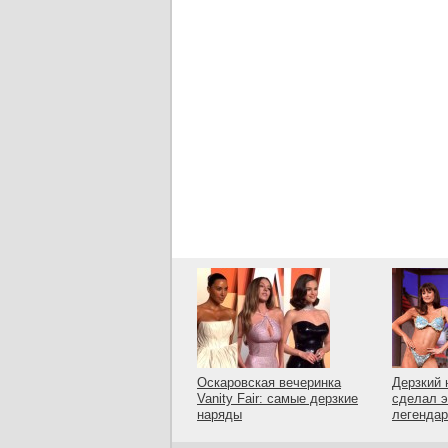
Оскаровская вечеринка
Дерзкий 
Vanity Fair: самые дерзкие
сделал э
наряды
легенда