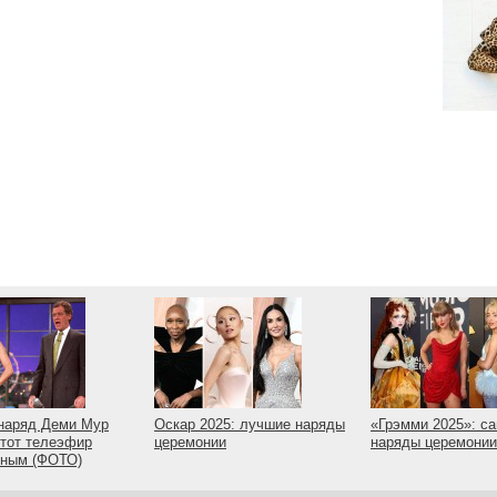
наряд Деми Мур
Оскар 2025: лучшие наряды
«Грэмми 2025»: с
тот телеэфир
церемонии
наряды церемонии
рным (ФОТО)