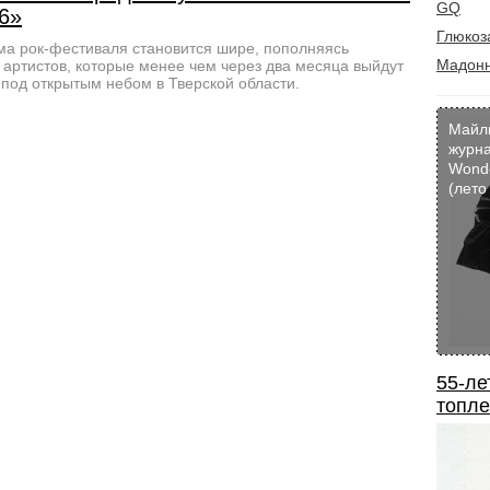
GQ
6»
Глюкоз
а рок-фестиваля становится шире, пополняясь
Мадон
артистов, которые менее чем через два месяца выйдут
 под открытым небом в Тверской области.
Майл
журн
Wond
(лето
55-ле
топле