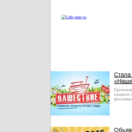
О проекте
Реклама
Стала 
«Наше
Организа
назвали 
фестивал
Объяв