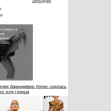
а
на
и Сайрус в
але
erland
Кадр
 2026)
дня
тняя Дженнифер Лопес снялась
сс для глянца