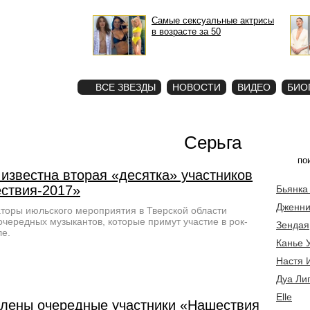
Самые сексуальные актрисы
в возрасте за 50
STAR
ФОТО
ВСЕ ЗВЕЗДЫ
НОВОСТИ
ВИДЕО
БИО
Серьга
известна вторая «десятка» участников
ствия-2017»
Бьянка
Дженни
торы июльского мероприятия в Тверской области
очередных музыкантов, которые примут участие в рок-
Зендая
е.
Канье 
Настя 
Дуа Ли
Elle
лены очередные участники «Нашествия