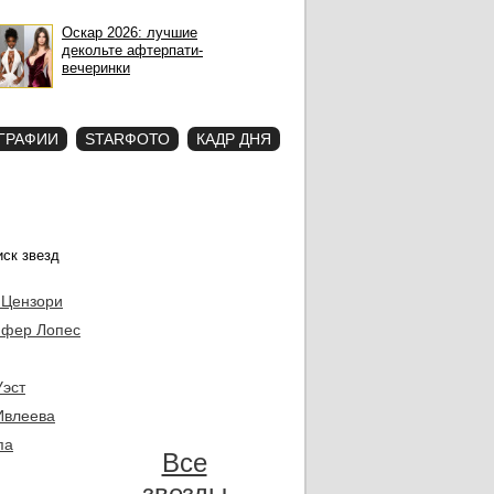
Оскар 2026: лучшие
декольте афтерпати-
вечеринки
ГРАФИИ
STARФОТО
КАДР ДНЯ
 Цензори
фер Лопес
Уэст
Ивлеева
па
Все
звезды