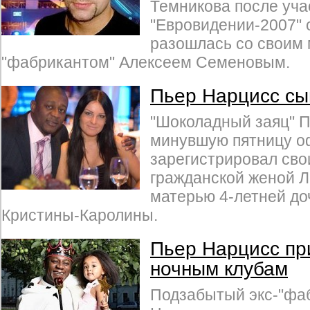
Темникова после уча
"Евровидении-2007" 
разошлась со своим
"фабрикантом" Алексеем Семеновым.
Пьер Нарцисс сы
"Шоколадный заяц" П
минувшую пятницу о
зарегистрировал сво
гражданской женой 
матерью 4-летней до
Кристины-Каролины.
Пьер Нарцисс при
ночным клубам
Подзабытый экс-"фа