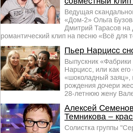
совместный клип
Ведущая скандально
«Дом-2» Ольга Бузов
Дмитрий Тарасов на 
романтический клип на песню «Всё для т
Пьер Нарцисс сн
Выпускник «Фабрики 
Нарцисс, или как его
«шоколадный заяц», 
рождения дочери жес
28-летнюю жену Вале
Алексей Семенов
Темникова – крас
Солистка группы "Се