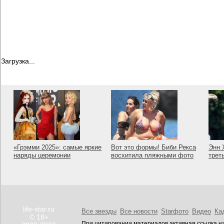
Загрузка...
«Грэмми 2025»: самые яркие
Вот это формы! Биби Рекса
Энн 
наряды церемонии
восхитила пляжными фото
трет
life-star.ru
Все звезды
Все новости
Starфото
Видео
Ка
© 18+
При цитировании материалов активная ссылка на