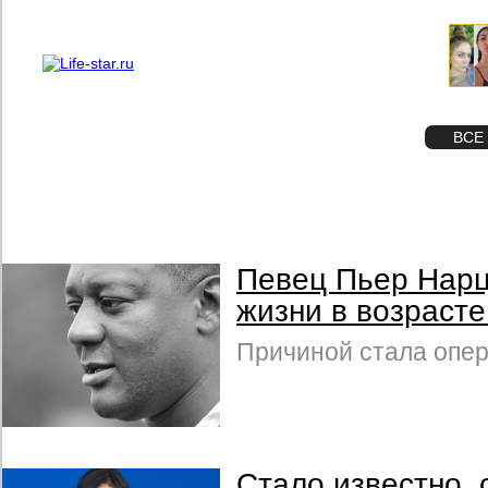
О проекте
Реклама
STAR
ФОТО
ВСЕ
Певец Пьер Нарц
жизни в возрасте
Причиной стала опер
Стало известно, 