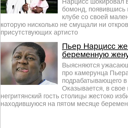
Нарцисс шокировал в
бомонд, появившись 
клубе со своей мале
которую нисколько не смущали ни откр
присутствующих артисто
Пьер Нарцисс же
беременную жен
Выясняются ужасающ
про камерунца Пьер
подрабатывающего в 
Оказывается, в свое
негритянский гость столицы жестоко изб
находившуюся на пятом месяце беремен