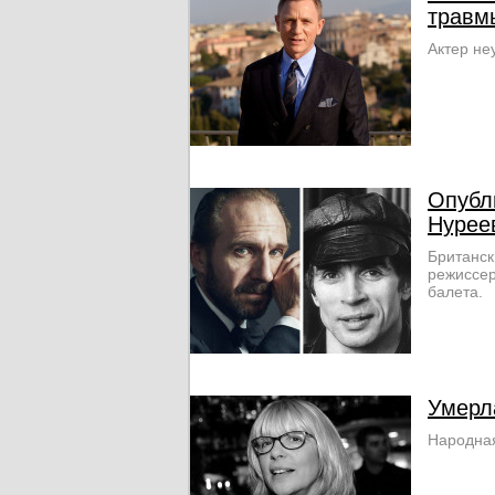
травм
Актер не
Опубл
Нурее
Британск
режиссер
балета.
Умерл
Народная