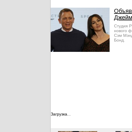
Объяв
Джейм
Студия P
нового ф
Сэм Мэнд
Бонд.
Загрузка...