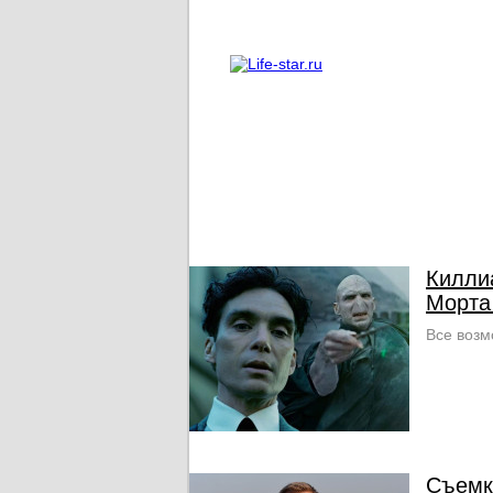
О проекте
Реклама
Килли
Морта
Все возм
Съемк