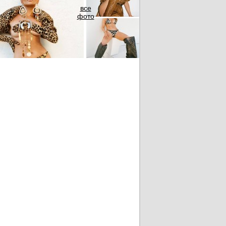
все
фото