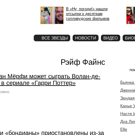
В «Ну, погоди!» нашли
отсылки к десяткам
голливудских фильмов
STAR
ФОТО
ВСЕ ЗВЕЗДЫ
НОВОСТИ
ВИДЕО
БИО
Рэйф Файнс
ан Мёрфи может сыграть Волан-де-
 в сериале «Гарри Поттер»
Бьянка
Дженни
ожно.
Зендая
Канье 
Настя 
Дуа Ли
Elle
и «бондианы» приостановлены из-за