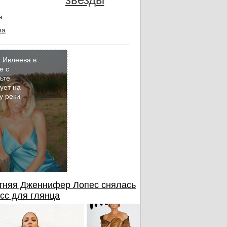
а
на
 Ивлеева в
е с
ьте
Кадр
ует на
дня
у реки
тняя Дженнифер Лопес снялась
сс для глянца