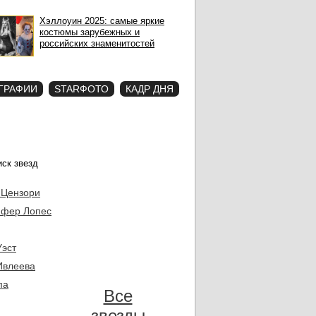
Хэллоуин 2025: самые яркие
костюмы зарубежных и
российских знаменитостей
ГРАФИИ
STARФОТО
КАДР ДНЯ
 Цензори
фер Лопес
Уэст
Ивлеева
па
Все
звезды