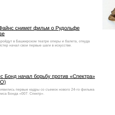
Файнс снимет фильм о Рудольфе
ве
ройдут в Башкирском театре оперы и балета, откуда
стер начал свои первые шаги в искусстве.
с Бонд начал борьбу против «Спектра»
О)
оявились первые кадры со съемок нового 24-го фильма
мса Бонда «007: Спектр».