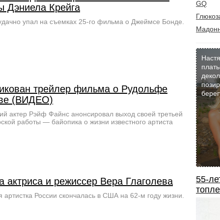
GQ
ы Дэниела Крейга
Глюкоз
удачно упал на съемках 25-го фильма о Джеймсе Бонде.
Мадон
Настя
плать
декол
позир
икован трейлер фильма о Рудольфе
берег
ве (ВИДЕО)
ий актер Рэйф Файнс анонсировал выход своей третьей
ской работы — байопика о жизни известного артиста
55-ле
а актриса и режиссер Вера Глаголева
топле
 артистка России скончалась в США на 62-м году жизни.