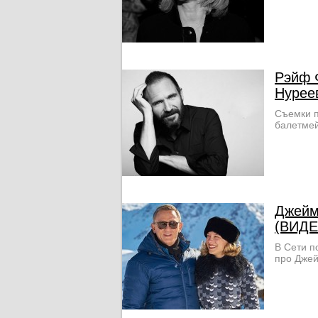
Рэйф 
Нурее
Съемки п
балетмей
Джейм
(ВИДЕ
В Сети п
про Джей