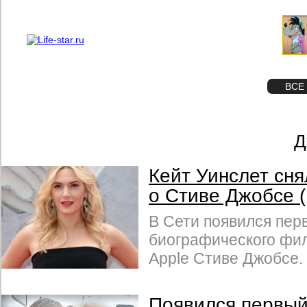
О проекте
Реклама
STAR
ФОТО
ВСЕ
Д
Кейт Уинслет сн
о Стиве Джобсе 
В Сети появился пер
биографического фи
Apple Стиве Джобсе.
Появился первый