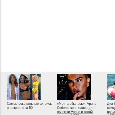
Самые сексуальные актрисы
«Мечта сбылась». Арина
Дуа 
в возрасте за 50
Соболенко снялась для
секс
обложки Vogue с голой
врем