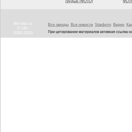
грудью (ФОТО)
ФОТ
life-star.ru
Все звезды
Все новости
Starфото
Видео
Ка
© 18+
При цитировании материалов активная ссылка на
2008-2026