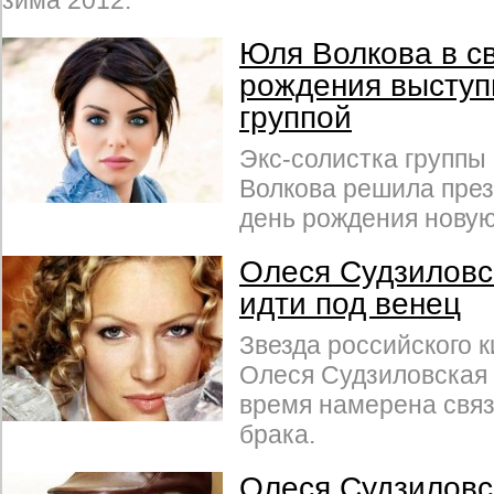
зима 2012.
Юля Волкова в с
рождения выступ
группой
Экс-солистка группы 
Волкова решила през
день рождения новую
Олеся Судзиловс
идти под венец
Звезда российского 
Олеся Судзиловская
время намерена связ
брака.
Олеся Судзиловс