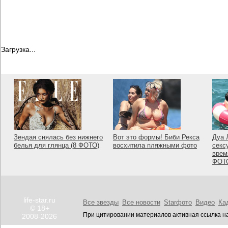
Загрузка...
Зендая снялась без нижнего
Вот это формы! Биби Рекса
Дуа 
белья для глянца (8 ФОТО)
восхитила пляжными фото
секс
врем
ФОТ
life-star.ru
Все звезды
Все новости
Starфото
Видео
Ка
© 18+
При цитировании материалов активная ссылка на
2008-2026