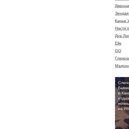
Дженни
Зендая
Канье 
Настя 
Дуа Ли
Elle
GQ
Глюкоз
Мадон
Слегк
Бьянк
и Кан
отдых
ночны
на И