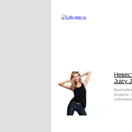
О проекте
Реклама
Невес
Juicy 
Возлюбл
модель, 
осеннюю 