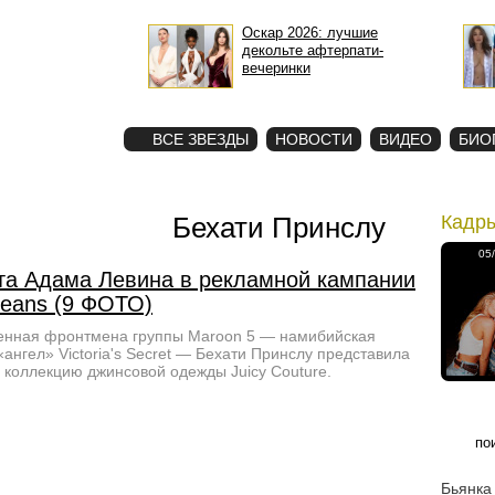
Оскар 2026: лучшие
декольте афтерпати-
вечеринки
STAR
ФОТО
ВСЕ ЗВЕЗДЫ
НОВОСТИ
ВИДЕО
БИО
Бехати Принслу
Кадр
05
та Адама Левина в рекламной кампании
Jeans (9 ФОТО)
енная фронтмена группы Maroon 5 — намибийская
«ангел» Victoria's Secret — Бехати Принслу представила
коллекцию джинсовой одежды Juicy Couture.
Бьянка