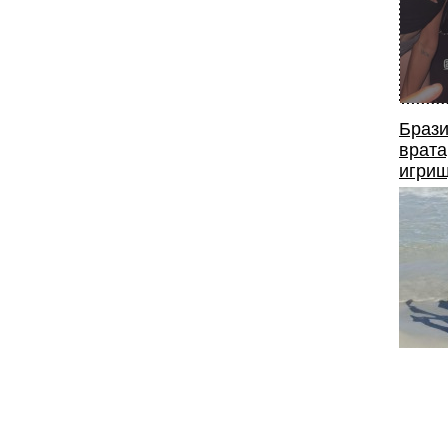
Брази
врата
игрищ