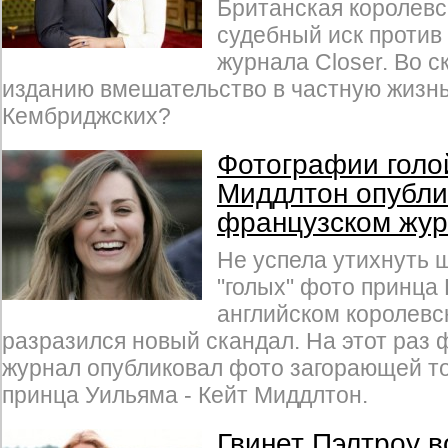
Британская королевс
судебный иск против
журнала Closer. Во с
изданию вмешательство в частную жизнь
Кембриджских?
Фотографии голо
Миддлтон опубли
французском жу
Не успела утихнуть 
"голых" фото принца 
английском королевс
разразился новый скандал. На этот раз
журнал опубликовал фото загорающей то
принца Уильяма - Кейт Миддлтон.
Гвинет Пэлтроу в