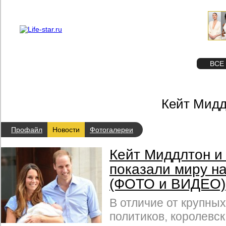
О проекте
Реклама
STAR
ФОТО
ВСЕ
Кейт Мидд
Профайл
Новости
Фотогалереи
Кейт Миддлтон и
показали миру н
(ФОТО и ВИДЕО)
В отличие от крупны
политиков, королевск