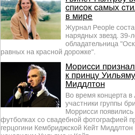
список самых ст
в мире
Журнал People соста
нарядных звезд. 39-
обладательница "Оск
равных на красной дорожке".
Морисси признал
к принцу Уильяму
Миддлтон
Во время концерта в
участники группы бр
Моррисси появились 
футболках со свадебной фотографией п
герцогини Кембриджской Кейт Миддлтон