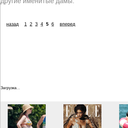
другие именитые дамы.
назад
1
2
3
4
5
6
вперед
Загрузка...