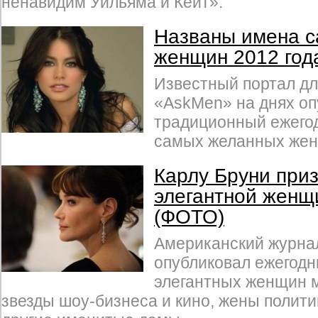
ненавидим Уильяма и Кейт».
Названы имена 
женщин 2012 год
Известный портал д
«AskMen» на днях оп
традиционный ежего
самых желанных жен
Карлу Бруни при
элегантной женщ
(ФОТО)
Американский журнал 
опубликовал ежегодн
элегантных женщин м
звезды шоу-бизнеса и кино, жены полити