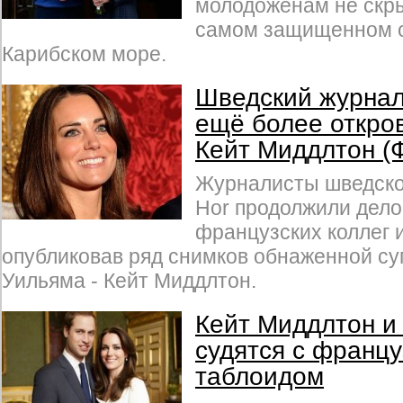
молодоженам не скр
самом защищенном о
Карибском море.
Шведский журнал
ещё более откро
Кейт Миддлтон (
Журналисты шведског
Hor продолжили дело
французских коллег и
опубликовав ряд снимков обнаженной су
Уильяма - Кейт Миддлтон.
Кейт Миддлтон и
судятся с франц
таблоидом