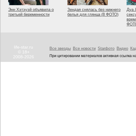
Энн Хэтэуэй объявила о
Зендая снялась без нижнего
Дуа 
третьей беременности
белья для глянца (8 ФОТО)
секс
врем
ФОТ
life-star.ru
Все звезды
Все новости
Starфото
Видео
Ка
© 18+
При цитировании материалов активная ссылка на
2008-2026