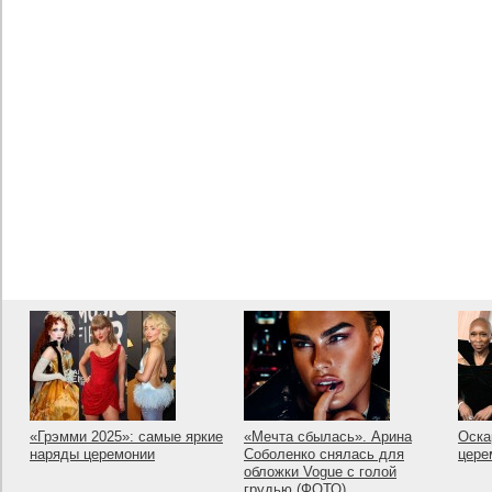
«Грэмми 2025»: самые яркие
«Мечта сбылась». Арина
Оска
наряды церемонии
Соболенко снялась для
цере
обложки Vogue с голой
грудью (ФОТО)