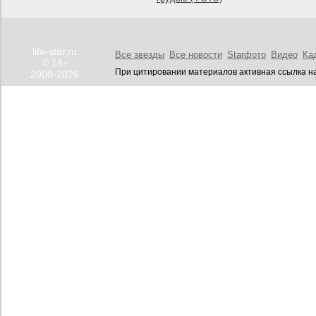
life-star.ru
Все звезды
Все новости
Starфото
Видео
Ка
© 18+
При цитировании материалов активная ссылка на
2008-2026