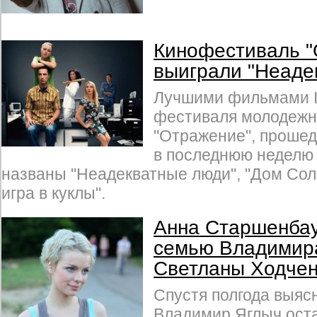
Кинофестиваль "
выиграли "Неаде
Лучшими фильмами II
фестиваля молодежн
"Отражение", прошед
в последнюю неделю 
названы "Неадекватные люди", "Дом Сол
игра в куклы".
Анна Старшенба
семью Владимир
Светланы Ходчен
Спустя полгода выясн
Владимир Яглыч оста