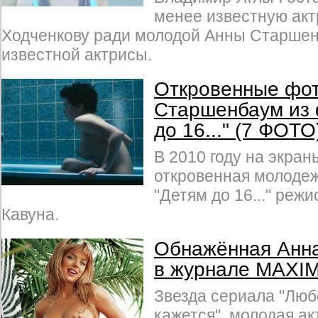
менее известную акт
Ходченкову ради молодой Анны Старшенб
известной актрисы.
Откровенные фо
Старшенбаум из 
до 16..." (7 ФОТО
В 2010 году на экра
откровенная молоде
"Детям до 16..." реж
Кавуна.
Обнажённая Анн
в журнале MAXIM
Звезда сериала "Любо
кажется", молодая а