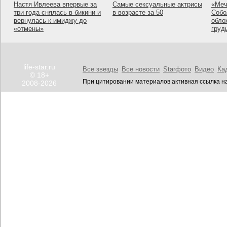
Настя Ивлеева впервые за
Самые сексуальные актрисы
«Меч
три года снялась в бикини и
в возрасте за 50
Собо
вернулась к имиджу до
обло
«отмены»
груд
life-star.ru
Все звезды
Все новости
Starфото
Видео
Ка
© 18+
При цитировании материалов активная ссылка на
2008-2026