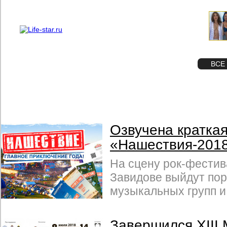
О проекте
Реклама
STAR
ФОТО
ВСЕ
Озвучена кратка
«Нашествия-201
На сцену рок-фести
Завидове выйдут пор
музыкальных групп и
Завершился ХIII