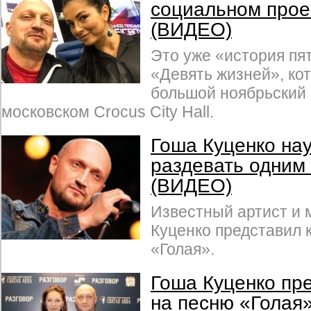
социальном про
(ВИДЕО)
Это уже «история пя
«Девять жизней», ко
большой ноябрьский 
московском Crocus City Hall.
Гоша Куценко на
раздевать одним
(ВИДЕО)
Известный артист и 
Куценко представил 
«Голая».
Гоша Куценко пр
на песню «Голая