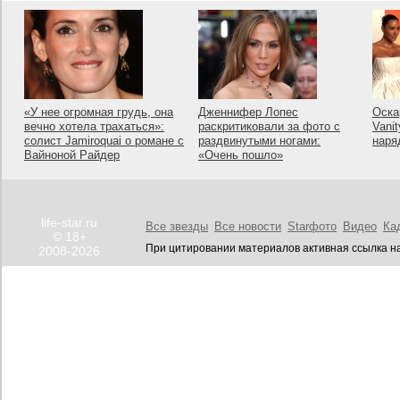
«У нее огромная грудь, она
Дженнифер Лопес
Оска
вечно хотела трахаться»:
раскритиковали за фото с
Vanit
солист Jamiroquai о романе с
раздвинутыми ногами:
наря
Вайноной Райдер
«Очень пошло»
life-star.ru
Все звезды
Все новости
Starфото
Видео
Ка
© 18+
При цитировании материалов активная ссылка на
2008-2026