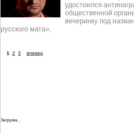
удостоился антинагр
общественной органи
вечеринку под назв
русского мата».
1
2
3
вперед
Загрузка...