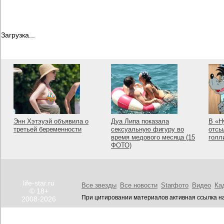
Загрузка...
Энн Хэтэуэй объявила о
Дуа Липа показала
В «Н
третьей беременности
сексуальную фигуру во
отсы
время медового месяца (15
голл
ФОТО)
life-star.ru
Все звезды
Все новости
Starфото
Видео
Ка
© 18+
При цитировании материалов активная ссылка на
2008-2026