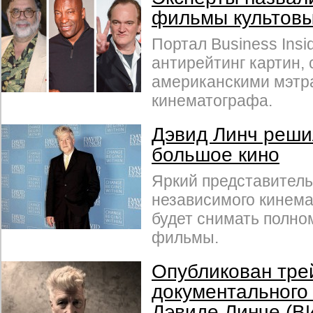
фильмы культовы
Портал Business Insi
антирейтинг картин,
американскими мэтр
кинематографа.
Дэвид Линч реши
большое кино
Яркий представитель
независимого кинем
будет снимать полн
фильмы.
Опубликован тре
документального
Дэвиде Линче (