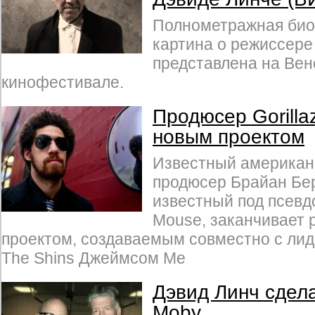
Полнометражная био
картина о режиссере
представлена на Ве
кинофестивале.
Продюсер Gorilla
новым проектом
Известный американ
продюсер Брайан Берт
известный под псев
Mouse, заканчивает 
проектом, создаваемым совместно с ли
The Shins Джеймсом Ме
Дэвид Линч сдела
Moby