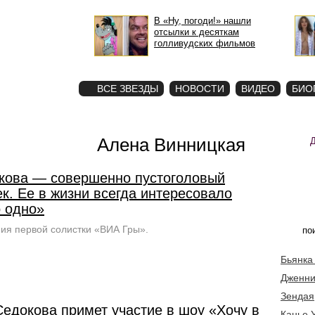
В «Ну, погоди!» нашли
отсылки к десяткам
голливудских фильмов
STAR
ФОТО
ВСЕ ЗВЕЗДЫ
НОВОСТИ
ВИДЕО
БИО
Алена Винницкая
кова — совершенно пустоголовый
к. Ее в жизни всегда интересовало
о одно»
ия первой солистки «ВИА Гры».
Бьянка
Дженни
Зендая
Седокова примет участие в шоу «Хочу в
Канье 