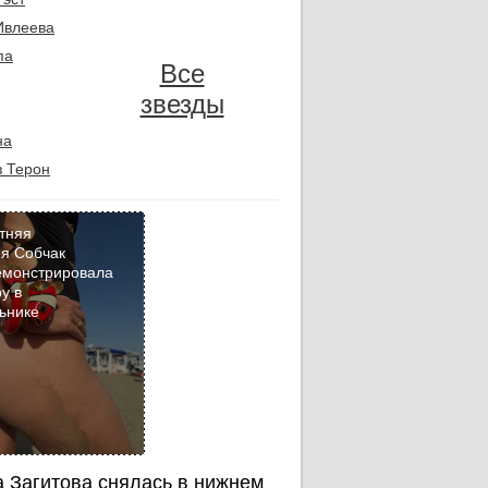
Ивлеева
па
Все
звезды
на
 Терон
тняя
я Собчак
емонстрировала
Кадр
у в
дня
ьнике
 Загитова снялась в нижнем