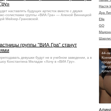
Гру»
Настя 
удет наставлять будущих артисток вместе с двумя
Дуа Ли
экс-солистками группы «ВИА Гра» — Аленой Винницкой
ой Мейхер-Грановской.
Elle
GQ
Мадон
Шарлиз
астницы группы "ВИА Гра" станут
лями
44-ле
преподавать девушки будут не в учебном заведении, а в
Ксени
шоу Константина Меладзе «Хочу в «ВИА Гру».
прод
фигур
купал
Алина