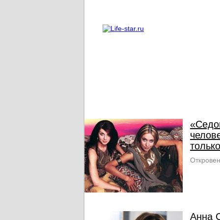
О проекте
Реклама
«Седо
челове
тольк
Откровен
Анна 