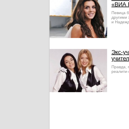
«ВИА 
Певица б
другими 
и Надежд
Экс-уч
учите
Правда, 
реалити-