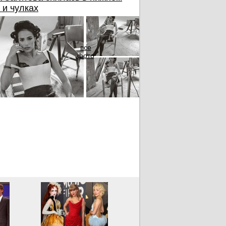
 и чулках
все
фото