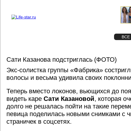
О проекте
Реклама
STAR
ФОТО
ВСЕ
Сати Казанова подстриглась (ФОТО)
Экс-солистка группы «Фабрика» состриг
волосы и весьма удивила своих поклонн
Теперь вместо локонов, вьющихся до по
видеть каре
Сати Казановой
, которая о
долго не решалась пойти на такие перем
певица поделилась новыми снимками с ч
страничек в соцсетях.