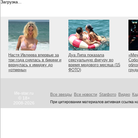
Загрузка...
Настя Ивлеева впервые за
Дуа Липа показала
«Меч
три года снялась в бикини и
сексуальную фигуру во
Собо
вернулась к имиджу до
время медового месяца (15
обло
«отмены»
ФОТО)
груд
life-star.ru
Все звезды
Все новости
Starфото
Видео
Ка
© 18+
При цитировании материалов активная ссылка на
2008-2026