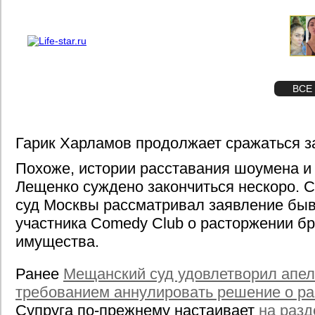
О проекте
Реклама
STAR
ФОТО
ВСЕ
Гарик Харламов продолжает сражаться з
Похоже, истории расставания шоумена и
Лещенко суждено закончиться нескоро. 
суд Москвы рассматривал заявление бы
участника Comedy Club о расторжении бр
имущества.
Ранее
Мещанский суд удовлетворил апе
требованием аннулировать решение о ра
Супруга по-прежнему настаивает
на разд