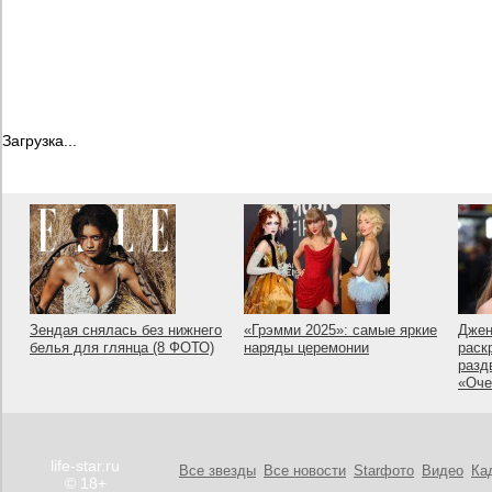
Загрузка...
Зендая снялась без нижнего
«Грэмми 2025»: самые яркие
Джен
белья для глянца (8 ФОТО)
наряды церемонии
раск
разд
«Оче
life-star.ru
Все звезды
Все новости
Starфото
Видео
Ка
© 18+