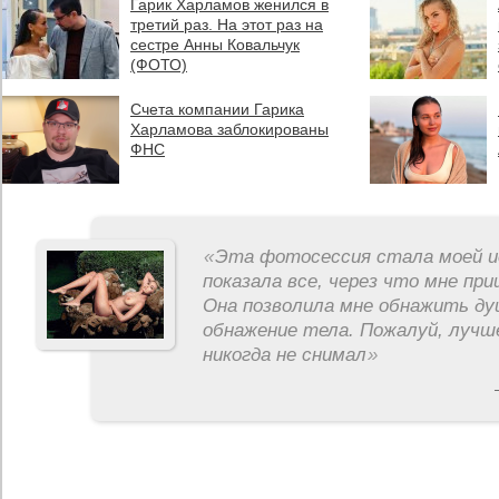
Гарик Харламов женился в
третий раз. На этот раз на
сестре Анны Ковальчук
(ФОТО)
Счета компании Гарика
Харламова заблокированы
ФНС
«
Эта фотосессия стала моей и
показала все, через что мне пр
Она позволила мне обнажить ду
обнажение тела. Пожалуй, лучш
никогда не снимал
»