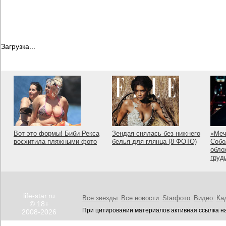
Загрузка...
Вот это формы! Биби Рекса
Зендая снялась без нижнего
«Меч
восхитила пляжными фото
белья для глянца (8 ФОТО)
Собо
обло
груд
life-star.ru
Все звезды
Все новости
Starфото
Видео
Ка
© 18+
При цитировании материалов активная ссылка на
2008-2026