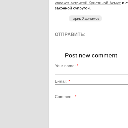
увлекся актрисой Кристиной Асмус
и с
законной супругой.
Гарик Харламов
ОТПРАВИТЬ:
Post new comment
Your name:
*
E-mail:
*
Comment:
*