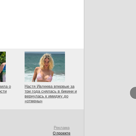
вила о
Настя Ивлеева впервые за
ости
три года снялась в бикини и
вернулась к имиджу до
«отмены»
Реклама
О проекте