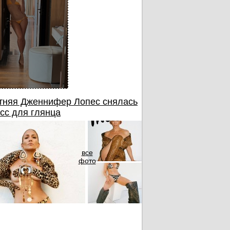
тняя Дженнифер Лопес снялась
сс для глянца
все
фото