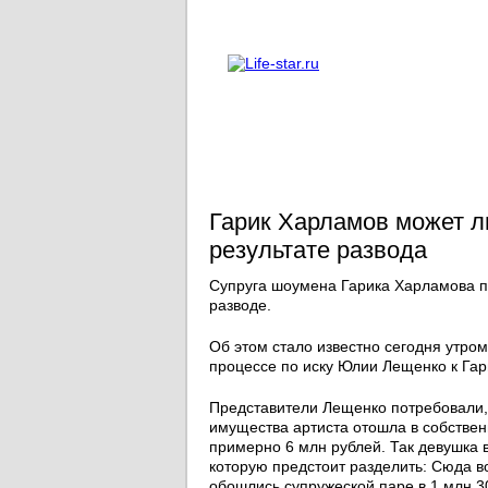
О проекте
Реклама
Гарик Харламов может л
результате развода
Супруга шоумена Гарика Харламова пл
разводе.
Об этом стало известно сегодня утро
процессе по иску Юлии Лещенко к Гар
Представители Лещенко потребовали,
имущества артиста отошла в собственн
примерно 6 млн рублей. Так девушка 
которую предстоит разделить: Сюда в
обошлись супружеской паре в 1 млн 3