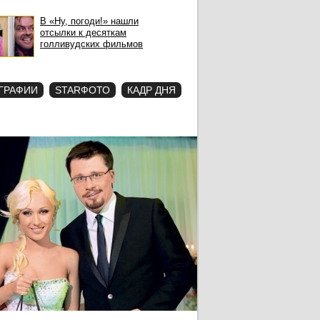
В «Ну, погоди!» нашли
отсылки к десяткам
голливудских фильмов
ГРАФИИ
STARФОТО
КАДР ДНЯ