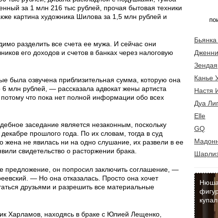
енный за 1 млн 216 тыс рублей, прочая бытовая техники
акже картина художника Шилова за 1,5 млн рублей и
Бьянка
димо разделить все счета ее мужа. И сейчас они
ников его доходов и счетов в банках через налоговую
Дженни
Зендая
Канье 
е была озвучена приблизительная сумма, которую она
 6 млн рублей, — рассказала адвокат жены артиста
Настя 
потому что пока нет полной информации обо всех
Дуа Ли
Elle
дебное заседание является незаконным, поскольку
GQ
екабре прошлого года. По их словам, тогда в суд
Мадон
го жена не явилась ни на одно слушание, их развели в ее
явили свидетельство о расторжении брака.
Шарлиз
 предложение, он попросил заключить соглашение, —
еевский. — Но она отказалась. Просто она хочет
Нюша
таться друзьями и разрешить все материальные
фигур
купал
ик Харламов, находясь в браке с Юлией Лещенко,