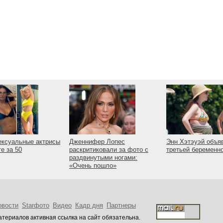
ексуальные актрисы
Дженнифер Лопес
Энн Хэтэуэй объя
те за 50
раскритиковали за фото с
третьей беременн
раздвинутыми ногами:
«Очень пошло»
овости
Starфото
Видео
Кадр дня
Партнеры
териалов активная ссылка на сайт обязательна.