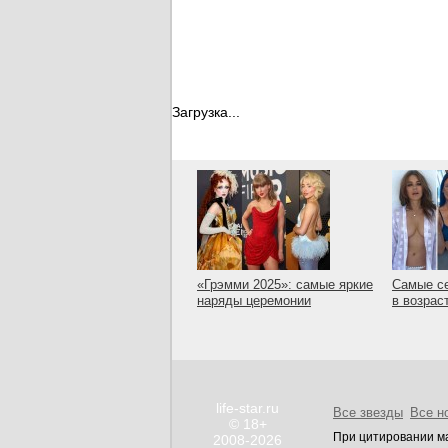
Загрузка...
«Грэмми 2025»: самые яркие
Самые с
наряды церемонии
в возрас
life-star.ru
Все звезды
Все н
© 18+
При цитировании ма
2008-2026