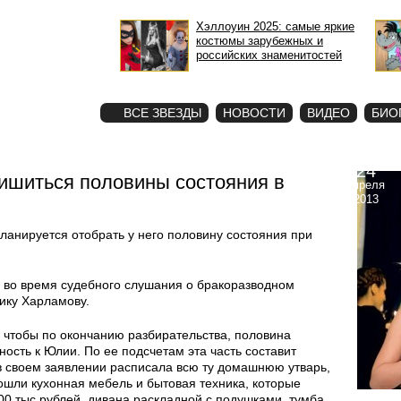
Хэллоуин 2025: самые яркие
костюмы зарубежных и
российских знаменитостей
STAR
ФОТО
ВСЕ ЗВЕЗДЫ
НОВОСТИ
ВИДЕО
БИО
24
ишиться половины состояния в
апреля
2013
анируется отобрать у него половину состояния при
м во время судебного слушания о бракоразводном
ику Харламову.
 чтобы по окончанию разбирательства, половина
ость к Юлии. По ее подсчетам эта часть составит
в своем заявлении расписала всю ту домашнюю утварь,
ошли кухонная мебель и бытовая техника, которые
00 тыс рублей, дивана раскладной с подушками, тумба