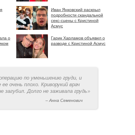
ая
Иван Янковский раскрыл
подробности скандальной
секс-сцены с Кристиной
Асмус
ала о
Гарик Харламов объявил о
иком
разводе с Кристиной Асмус
операцию по уменьшению груди, и
 ее очень плохо. Криворукий врач
е загубил. Долго не заживала грудь
»
– Анна Семенович