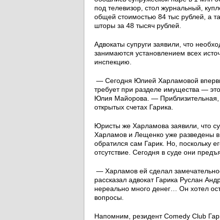
под телевизор, стол журнальный, купл
общей стоимостью 84 тыс рублей, а т
шторы за 48 тысяч рублей.
Адвокаты супруги заявили, что необхо
занимаются установлением всех источ
инспекцию.
— Сегодня Юлией Харламовой впервы
требует при разделе имущества — это
Юлия Майорова. — Приблизительная, 
открытых счетах Гарика.
Юристы же Харламова заявили, что су
Харламов и Лещенко уже разведены в д
обратился сам Гарик. Но, поскольку е
отсутствие. Сегодня в суде они предъ
— Харламов ей сделал замечательное
рассказал адвокат Гарика Руслан Андр
нереально много денег… Он хотел ос
вопросы.
Напомним, резидент Comedy Club Гар