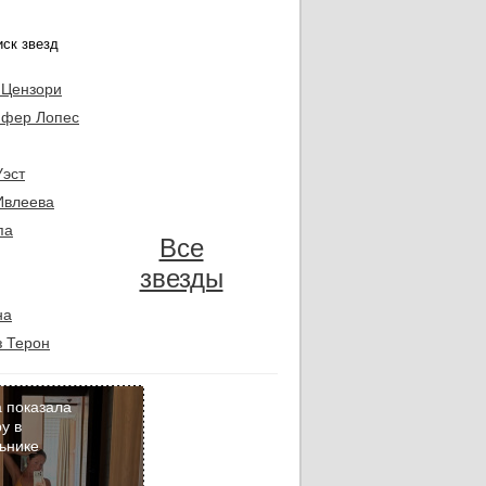
 Цензори
фер Лопес
Уэст
Ивлеева
па
Все
звезды
на
 Терон
 показала
у в
ьнике
Кадр
дня