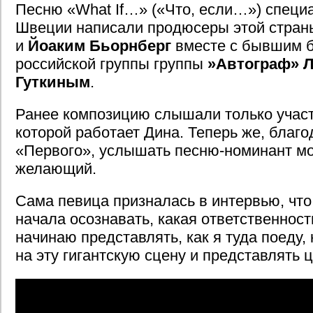
Песню «What If…» («Что, если…») специа
Швеции написали продюсеры этой стра
и
Йоаким Бьорнберг
вместе с бывшим б
российской группы группы
»Автограф»
Л
Гуткиным
.
Ранее композицию слышали только участ
которой работает Дина. Теперь же, благ
«Первого», услышать песню-номинант м
желающий.
Сама певица призналась в интервью, что
начала осознавать, какая ответственност
начинаю представлять, как я туда поеду, 
на эту гигантскую сцену и представлять 