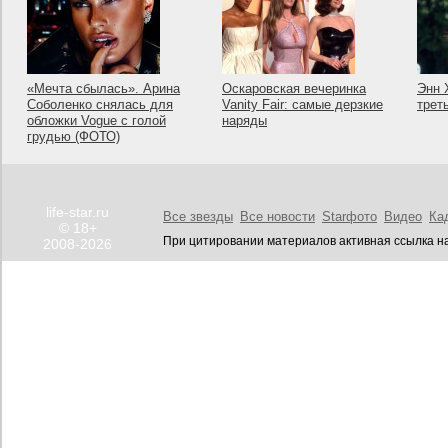
«Мечта сбылась». Арина
Оскаровская вечеринка
Энн 
Соболенко снялась для
Vanity Fair: самые дерзкие
трет
обложки Vogue с голой
наряды
грудью (ФОТО)
life-star.ru
Все звезды
Все новости
Starфото
Видео
Ка
© 18+
При цитировании материалов активная ссылка на
2008-2026