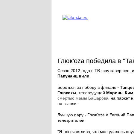
О проекте
Реклама
Глюк'oza победила в "Та
Сезон 2012 года в ТВ-шоу завершен, 
Папунаишвили
.
Бороться за победу в финале
«Танце
Глюкоzы
, телеведущей
Марины Ким
смертью мамы Башарова
, на паркет 
не вышли.
Лучшую пару - Глюк'ozа и Евгений П
телезрителей.
"Я так счастлива, что мне удалось по