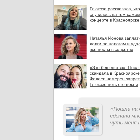
Глюкоза рассказала, что
случилось на том само
концерте в Красноярске
Наталья Ионова заплат
долги по налогам и уда
все посты в соцсетях
«Это бешенство». Посл
скандала в Красноярске
Фадеев намерен запрет
Глюкозе петь его песни
«
Пошла на 
сделали мне
чуть меня н