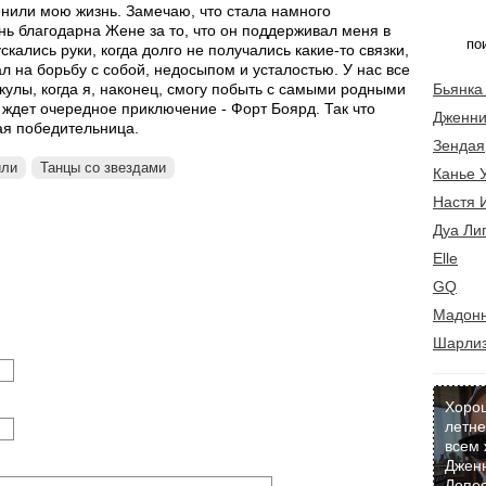
енили мою жизнь. Замечаю, что стала намного
нь благодарна Жене за то, что он поддерживал меня в
кались руки, когда долго не получались какие-то связки,
л на борьбу с собой, недосыпом и усталостью. У нас все
кулы, когда я, наконец, смогу побыть с самыми родными
Бьянка
 ждет очередное приключение - Форт Боярд. Так что
Дженни
ая победительница.
Зендая
или
Танцы со звездами
Канье 
Настя 
Дуа Ли
Elle
GQ
Мадон
Шарлиз
Хоро
летне
всем 
Джен
Лопес