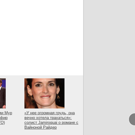
ми Мур
«У нее огромная грудь, она
эфир
вечно хотела трахаться»:
ТО)
солист Jamiroquai о романе с
Вайноной Райдер