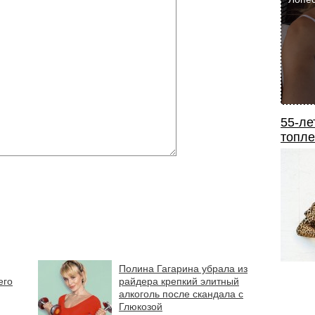
55-ле
топле
Полина Гагарина убрала из
его
райдера крепкий элитный
алкоголь после скандала с
Глюкозой