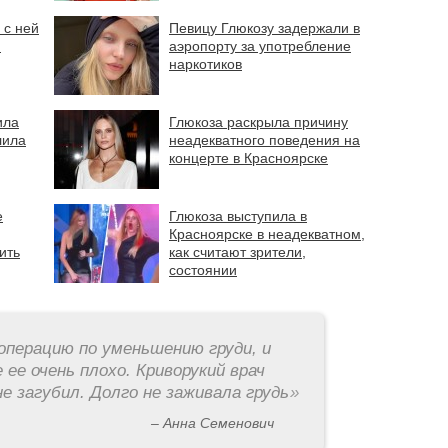
 с ней
Певицу Глюкозу задержали в
м
аэропорту за употребление
наркотиков
ила
Глюкоза раскрыла причину
лила
неадекватного поведения на
концерте в Красноярске
е
Глюкоза выступила в
Красноярске в неадекватном,
ить
как считают зрители,
состоянии
операцию по уменьшению груди, и
 ее очень плохо. Криворукий врач
е загубил. Долго не заживала грудь
»
– Анна Семенович