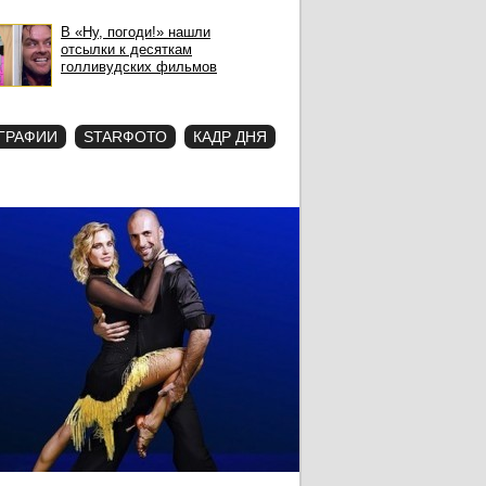
В «Ну, погоди!» нашли
отсылки к десяткам
голливудских фильмов
ГРАФИИ
STARФОТО
КАДР ДНЯ