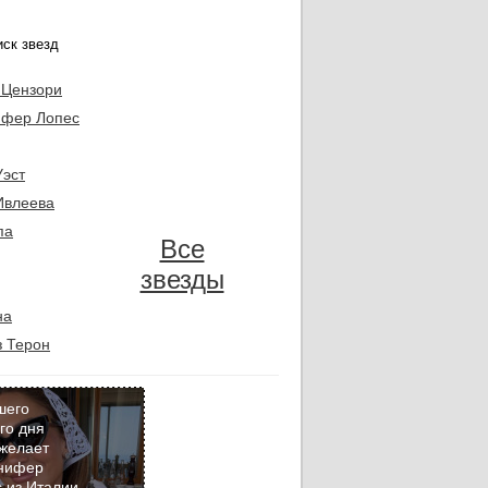
 Цензори
фер Лопес
Уэст
Ивлеева
па
Все
звезды
на
 Терон
шего
го дня
желает
Кадр
нифер
дня
 из Италии