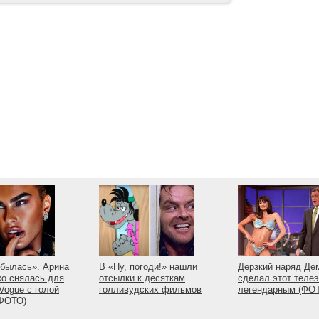
былась». Арина
В «Ну, погоди!» нашли
Дерзкий наряд Де
о снялась для
отсылки к десяткам
сделал этот теле
Vogue с голой
голливудских фильмов
легендарным (ФО
(ФОТО)