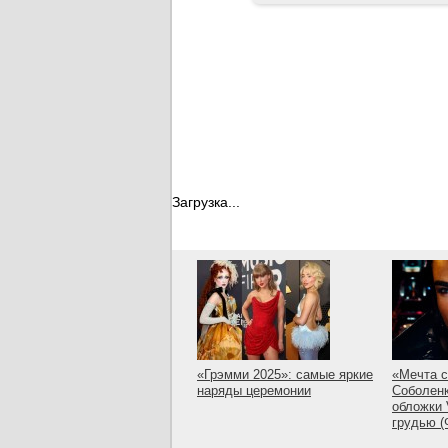
Загрузка...
«Грэмми 2025»: самые яркие
«Мечта с
наряды церемонии
Соболенк
обложки 
грудью 