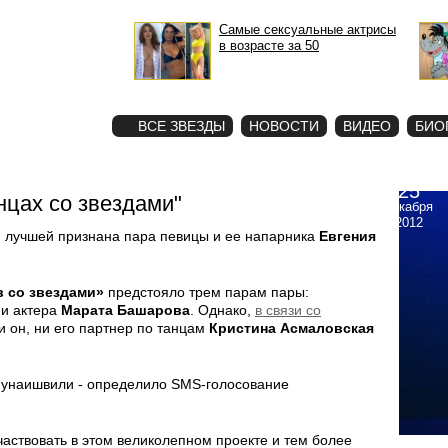
Самые сексуальные актрисы
в возрасте за 50
STAR
ФОТО
ВСЕ ЗВЕЗДЫ
НОВОСТИ
ВИДЕО
БИО
25
нцах со звездами"
декабря
2012
и лучшей признана пара певицы и ее напарника
Евгения
в со звездами»
предстояло трем парам пары:
и актера
Марата Башарова
. Однако,
в связи со
ни он, ни его партнер по танцам
Кристина Асмаловская
апунаишвили - определило SMS-голосование
участвовать в этом великолепном проекте и тем более