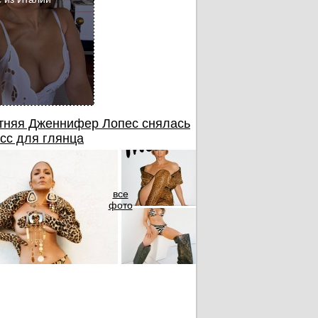
тняя Дженнифер Лопес снялась
сс для глянца
все
фото