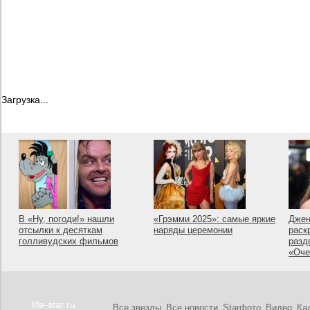
Загрузка...
В «Ну, погоди!» нашли
«Грэмми 2025»: самые яркие
Джен
отсылки к десяткам
наряды церемонии
раск
голливудских фильмов
разд
«Оче
life-star.ru
Все звезды
Все новости
Starфото
Видео
Ка