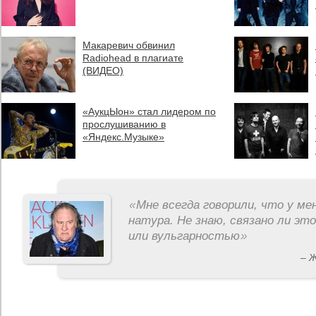
Макаревич обвинил
Radiohead в плагиате
(ВИДЕО)
«АукцЫон» стал лидером по
прослушиванию в
«Яндекс.Музыке»
«
Мне всегда говорили, что у ме
натура. Не знаю, связано ли эт
или вульгарностью
»
– 