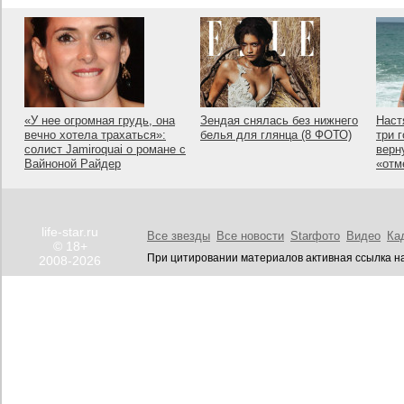
«У нее огромная грудь, она
Зендая снялась без нижнего
Наст
вечно хотела трахаться»:
белья для глянца (8 ФОТО)
три 
солист Jamiroquai о романе с
верн
Вайноной Райдер
«отм
life-star.ru
Все звезды
Все новости
Starфото
Видео
Ка
© 18+
При цитировании материалов активная ссылка на
2008-2026