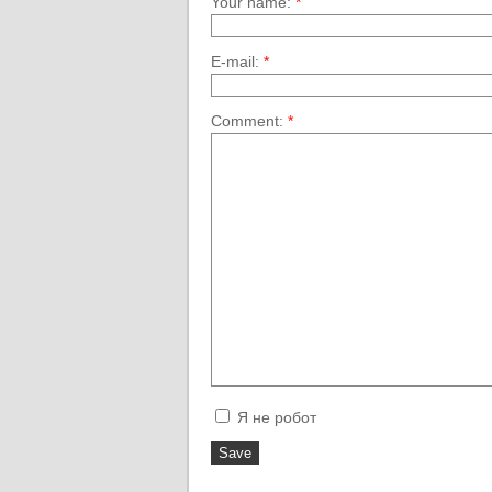
Your name:
*
E-mail:
*
Comment:
*
Я не робот