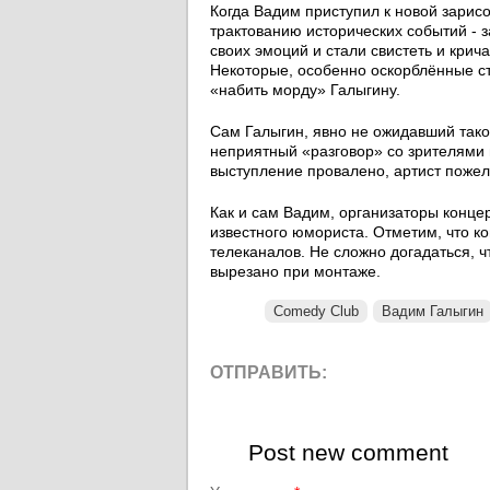
Когда Вадим приступил к новой зарисо
трактованию исторических событий - 
своих эмоций и стали свистеть и крич
Некоторые, особенно оскорблённые 
«набить морду» Галыгину.
Сам Галыгин, явно не ожидавший такой
неприятный «разговор» со зрителями в
выступление провалено, артист пожел
Как и сам Вадим, организаторы концер
известного юмориста. Отметим, что к
телеканалов. Не сложно догадаться, 
вырезано при монтаже.
Comedy Club
Вадим Галыгин
ОТПРАВИТЬ:
Post new comment