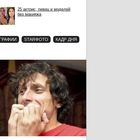
25 актрис, певиц и моделей
без макияжа
ГРАФИИ
STARФОТО
КАДР ДНЯ