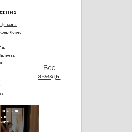
 Цензори
фер Лопес
Уэст
Ивлеева
па
Все
звезды
а
на
 показала
у в
ьнике
Кадр
дня