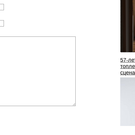
57-ле
топле
сцена