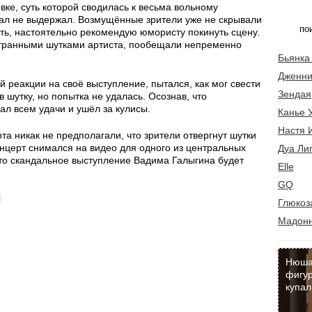
вке, суть которой сводилась к весьма вольному
зал не выдержал. Возмущённые зрители уже не скрывали
ать, настоятельно рекомендую юмористу покинуть сцену.
странными шутками артиста, пообещали непременно
Бьянка
Дженни
 реакции на своё выступление, пытался, как мог свести
Зендая
 шутку, но попытка не удалась. Осознав, что
ал всем удачи и ушёл за кулисы.
Канье 
Настя 
та никак не предполагали, что зрители отвергнут шутки
онцерт снимался на видео для одного из центральных
Дуа Ли
что скандальное выступление Вадима Галыгина будет
Elle
GQ
Глюкоз
Мадон
Нюша
фигур
купал