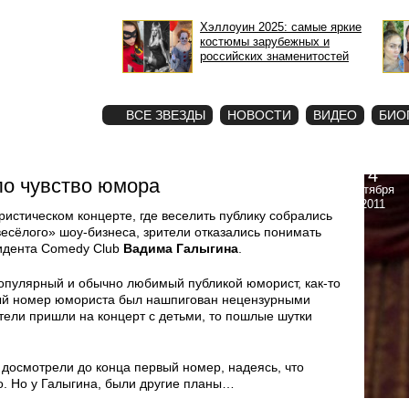
Хэллоуин 2025: самые яркие
костюмы зарубежных и
российских знаменитостей
STAR
ФОТО
ВСЕ ЗВЕЗДЫ
НОВОСТИ
ВИДЕО
БИО
4
ло чувство юмора
октября
2011
стическом концерте, где веселить публику собрались
весёлого» шоу-бизнеса, зрители отказались понимать
идента Comedy Club
Вадима Галыгина
.
опулярный и обычно любимый публикой юморист, как-то
вый номер юмориста был нашпигован нецензурными
тели пришли на концерт с детьми, то пошлые шутки
к досмотрели до конца первый номер, надеясь, что
. Но у Галыгина, были другие планы…