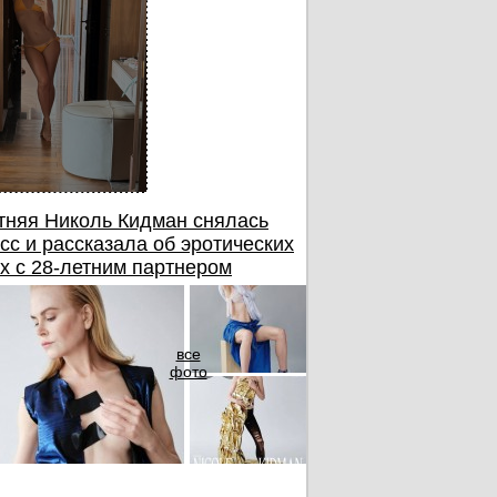
тняя Николь Кидман снялась
сс и рассказала об эротических
х с 28-летним партнером
все
фото