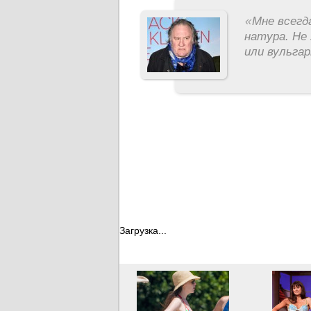
«
Мне всегд
натура. Не 
или вульга
Загрузка...