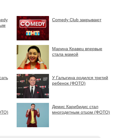
medy
Comedy Club закрывают
ным
Марина Кравец впервые
стала мамой
сать
У Галыгина родился третий
ребенок (ФОТО)
Демис Карибидис стал
ОТО)
многодетным отцом (ФОТО)