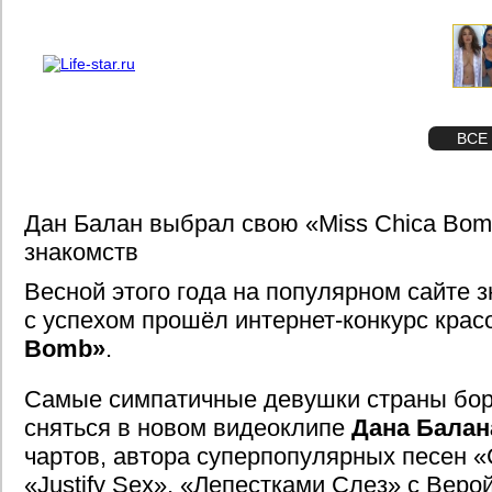
О проекте
Реклама
STAR
ФОТО
ВСЕ
Дан Балан выбрал свою «Miss Chica Bom
знакомств
Весной этого года на популярном сайте 
с успехом прошёл интернет-конкурс кра
Bomb»
.
Самые симпатичные девушки страны бор
сняться в новом видеоклипе
Дана Балан
чартов, автора суперпопулярных песен «
«Justify Sex», «Лепестками Слез» с Веро