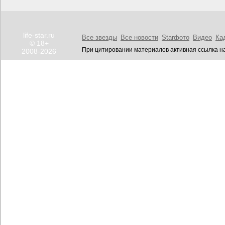
life-star.ru
Все звезды
Все новости
Starфото
Видео
Ка
© 18+
При цитировании материалов активная ссылка на
2008-2026