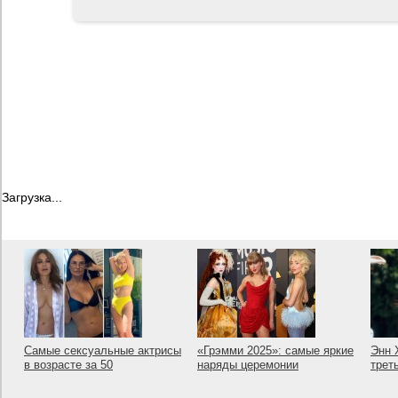
Загрузка...
Самые сексуальные актрисы
«Грэмми 2025»: самые яркие
Энн 
в возрасте за 50
наряды церемонии
трет