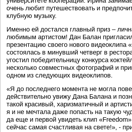
университете кооперации. Ирина занима
очень любит путешествовать и предпочи
клубную музыку.
Именно ей достался главный приз – личн
любимым артистом! Дан Балан пригласи
презентацию своего нового видеоклипа «
состоялась в минувший четверг в рестор
угостил победительницу конкурса коктей
несколько совместных фотографий и приг
одном из следующих видеоклипов.
«Я до последнего момента не могла пове
действительно увижу Дана Балана и поз
такой красивый, харизматичный и артист
я и не мечтала даже попасть на такую чу
да еще и первой увидеть клип «Freedom» 
сейчас самая счастливая на свете!», - пр