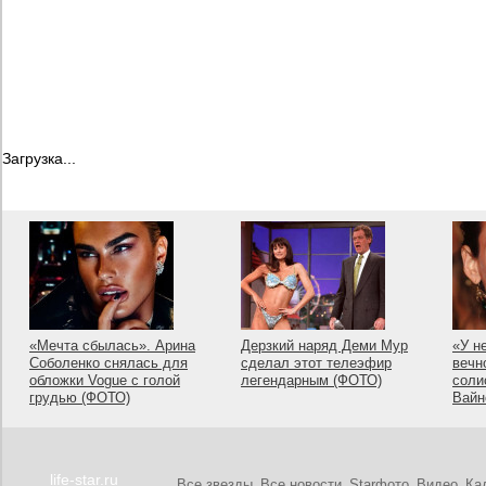
Загрузка...
«Мечта сбылась». Арина
Дерзкий наряд Деми Мур
«У н
Соболенко снялась для
сделал этот телеэфир
вечн
обложки Vogue с голой
легендарным (ФОТО)
соли
грудью (ФОТО)
Вайн
life-star.ru
Все звезды
Все новости
Starфото
Видео
Ка