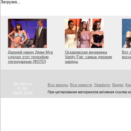
Загрузка...
Дерзкий наряд Деми Мур
Оскаровская вечеринка
Вот 
сделал этот телеэфир
Vanity Fair: самые дерзкие
восх
легендарным (ФОТО)
наряды
life-star.ru
Все звезды
Все новости
Starфото
Видео
Ка
© 18+
При цитировании материалов активная ссылка на
2008-2026