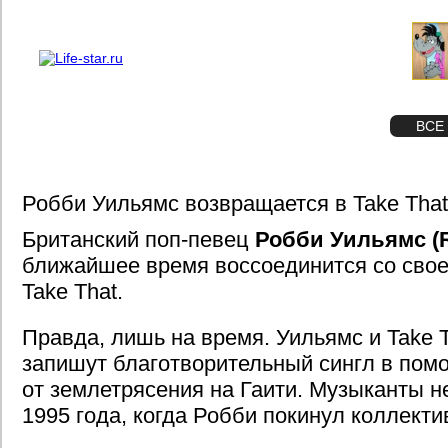
О проекте
Реклама
STAR
ФОТО
ВСЕ
Робби Уильямс возвращается в Take That
Британский поп-певец
Робби Уильямс (R
ближайшее время воссоединится со сво
Take That.
Правда, лишь на время. Уильямс и Take 
запишут благотворительный сингл в по
от землетрясения на Гаити. Музыканты н
1995 года, когда Робби покинул коллекти