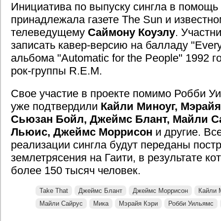
Инициатива по выпуску сингла в помощь
принадлежала газете The Sun и известн
телеведущему
Саймону Коуэлу
. Участн
записать кавер-версию на балладу "Every
альбома "Automatic for the People" 1992 
рок-группы R.E.M.
Свое участие в проекте помимо Робби Уи
уже подтвердили
Кайли Миноуг, Мэрайя
Сьюзан Бойл, Джеймс Блант, Майли Са
Льюис, Джеймс Моррисон
и другие. Вс
реализации сингла будут переданы пост
землетрясения на Гаити, в результате ко
более 150 тысяч человек.
Take That
Джеймс Блант
Джеймс Моррисон
Кайли 
Майли Сайрус
Мика
Мэрайя Кэри
Робби Уильямс