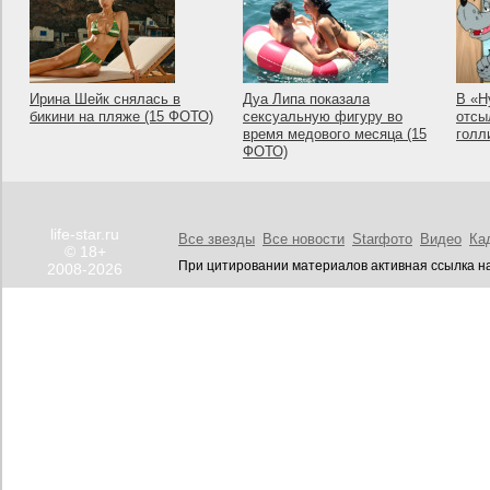
Ирина Шейк снялась в
Дуа Липа показала
В «Н
бикини на пляже (15 ФОТО)
сексуальную фигуру во
отсы
время медового месяца (15
голл
ФОТО)
life-star.ru
Все звезды
Все новости
Starфото
Видео
Ка
© 18+
При цитировании материалов активная ссылка на
2008-2026