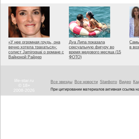
«У нее огромная грудь, она
Дуа Липа показала
Самы
вечно хотела трахаться»:
сексуальную фигуру во
в во
солист Jamiroquai о романе с
время медового месяца (15
Вайноной Райдер
ФОТО)
life-star.ru
Все звезды
Все новости
Starфото
Видео
Ка
© 18+
При цитировании материалов активная ссылка на
2008-2026