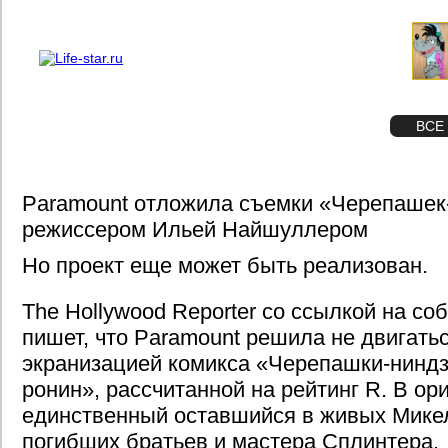
О проекте
Реклама
STAR
ФОТО
ВСЕ
Paramount отложила съемки «Черепашек
режиссером Ильей Найшуллером
Но проект еще может быть реализован.
The Hollywood Reporter со ссылкой на со
пишет, что Paramount решила не двигать
экранизацией комикса «Черепашки-ниндз
ронин», рассчитанной на рейтинг R. В ор
единственный оставшийся в живых Мике
погибших братьев и мастера Сплинтера.